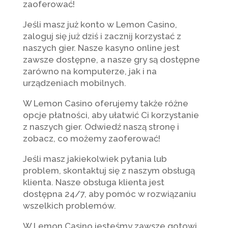
zaoferować!
Jeśli masz już konto w Lemon Casino,
zaloguj się już dziś i zacznij korzystać z
naszych gier. Nasze kasyno online jest
zawsze dostępne, a nasze gry są dostępne
zarówno na komputerze, jak i na
urządzeniach mobilnych.
W Lemon Casino oferujemy także różne
opcje płatności, aby ułatwić Ci korzystanie
z naszych gier. Odwiedź naszą stronę i
zobacz, co możemy zaoferować!
Jeśli masz jakiekolwiek pytania lub
problem, skontaktuj się z naszym obsługą
klienta. Nasze obsługa klienta jest
dostępna 24/7, aby pomóc w rozwiązaniu
wszelkich problemów.
W Lemon Casino jesteśmy zawsze gotowi,