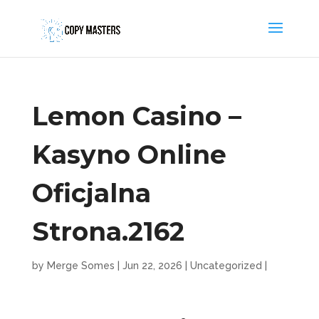
Lemon Casino –
Kasyno Online
Oficjalna
Strona.2162
by
Merge Somes
|
Jun 22, 2026
|
Uncategorized
|