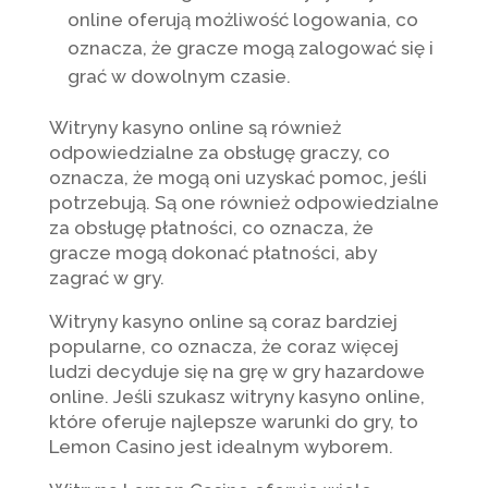
online oferują możliwość logowania, co
oznacza, że gracze mogą zalogować się i
grać w dowolnym czasie.
Witryny kasyno online są również
odpowiedzialne za obsługę graczy, co
oznacza, że mogą oni uzyskać pomoc, jeśli
potrzebują. Są one również odpowiedzialne
za obsługę płatności, co oznacza, że
gracze mogą dokonać płatności, aby
zagrać w gry.
Witryny kasyno online są coraz bardziej
popularne, co oznacza, że coraz więcej
ludzi decyduje się na grę w gry hazardowe
online. Jeśli szukasz witryny kasyno online,
które oferuje najlepsze warunki do gry, to
Lemon Casino jest idealnym wyborem.