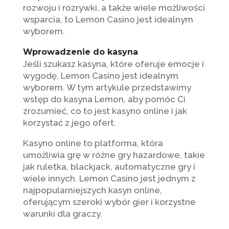
rozwoju i rozrywki, a także wiele możliwości
wsparcia, to Lemon Casino jest idealnym
wyborem.
Wprowadzenie do kasyna
Jeśli szukasz kasyna, które oferuje emocje i
wygodę, Lemon Casino jest idealnym
wyborem. W tym artykule przedstawimy
wstęp do kasyna Lemon, aby pomóc Ci
zrozumieć, co to jest kasyno online i jak
korzystać z jego ofert.
Kasyno online to platforma, która
umożliwia grę w różne gry hazardowe, takie
jak ruletka, blackjack, automatyczne gry i
wiele innych. Lemon Casino jest jednym z
najpopularniejszych kasyn online,
oferującym szeroki wybór gier i korzystne
warunki dla graczy.