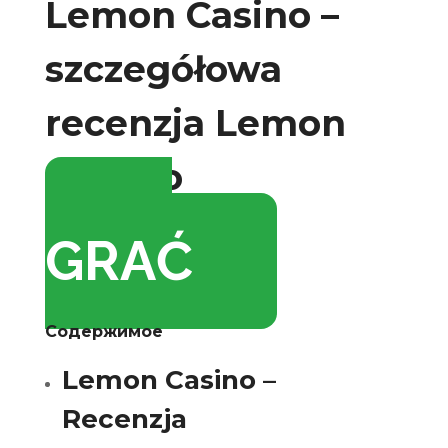
Lemon Casino –
szczegółowa
recenzja Lemon
Kasyno
▶️
GRAĆ
Содержимое
Lemon Casino –
Recenzja