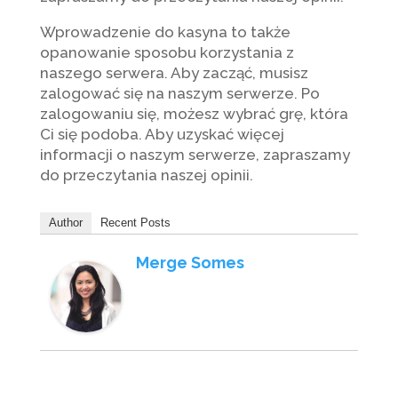
Wprowadzenie do kasyna to także
opanowanie sposobu korzystania z
naszego serwera. Aby zacząć, musisz
zalogować się na naszym serwerze. Po
zalogowaniu się, możesz wybrać grę, która
Ci się podoba. Aby uzyskać więcej
informacji o naszym serwerze, zapraszamy
do przeczytania naszej opinii.
Author
Recent Posts
Merge Somes