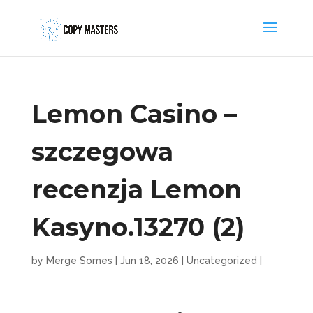
Lemon Casino –
szczegowa
recenzja Lemon
Kasyno.13270 (2)
by
Merge Somes
|
Jun 18, 2026
|
Uncategorized
|