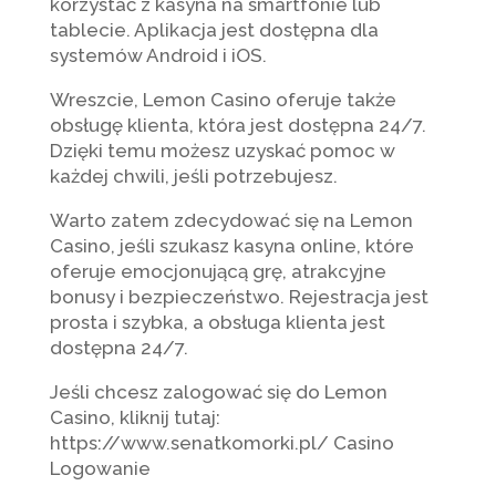
korzystać z kasyna na smartfonie lub
tablecie. Aplikacja jest dostępna dla
systemów Android i iOS.
Wreszcie, Lemon Casino oferuje także
obsługę klienta, która jest dostępna 24/7.
Dzięki temu możesz uzyskać pomoc w
każdej chwili, jeśli potrzebujesz.
Warto zatem zdecydować się na Lemon
Casino, jeśli szukasz kasyna online, które
oferuje emocjonującą grę, atrakcyjne
bonusy i bezpieczeństwo. Rejestracja jest
prosta i szybka, a obsługa klienta jest
dostępna 24/7.
Jeśli chcesz zalogować się do Lemon
Casino, kliknij tutaj:
https://www.senatkomorki.pl/ Casino
Logowanie