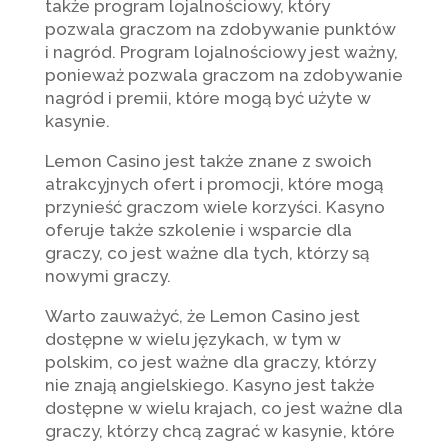
także program lojalnościowy, który
pozwala graczom na zdobywanie punktów
i nagród. Program lojalnościowy jest ważny,
ponieważ pozwala graczom na zdobywanie
nagród i premii, które mogą być użyte w
kasynie.
Lemon Casino jest także znane z swoich
atrakcyjnych ofert i promocji, które mogą
przynieść graczom wiele korzyści. Kasyno
oferuje także szkolenie i wsparcie dla
graczy, co jest ważne dla tych, którzy są
nowymi graczy.
Warto zauważyć, że Lemon Casino jest
dostępne w wielu językach, w tym w
polskim, co jest ważne dla graczy, którzy
nie znają angielskiego. Kasyno jest także
dostępne w wielu krajach, co jest ważne dla
graczy, którzy chcą zagrać w kasynie, które