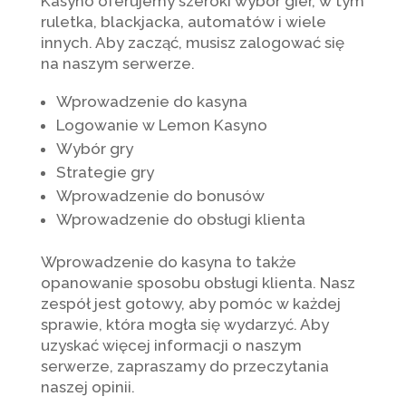
Kasyno oferujemy szeroki wybór gier, w tym
ruletka, blackjacka, automatów i wiele
innych. Aby zacząć, musisz zalogować się
na naszym serwerze.
Wprowadzenie do kasyna
Logowanie w Lemon Kasyno
Wybór gry
Strategie gry
Wprowadzenie do bonusów
Wprowadzenie do obsługi klienta
Wprowadzenie do kasyna to także
opanowanie sposobu obsługi klienta. Nasz
zespół jest gotowy, aby pomóc w każdej
sprawie, która mogła się wydarzyć. Aby
uzyskać więcej informacji o naszym
serwerze, zapraszamy do przeczytania
naszej opinii.