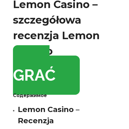
Lemon Casino –
szczegółowa
recenzja Lemon
Kasyno
▶️
GRAĆ
Содержимое
Lemon Casino –
Recenzja