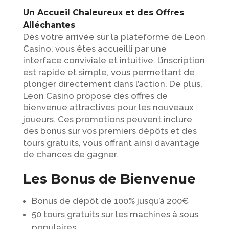
Un Accueil Chaleureux et des Offres
Alléchantes
Dès votre arrivée sur la plateforme de Leon
Casino, vous êtes accueilli par une
interface conviviale et intuitive. L’inscription
est rapide et simple, vous permettant de
plonger directement dans l’action. De plus,
Leon Casino propose des offres de
bienvenue attractives pour les nouveaux
joueurs. Ces promotions peuvent inclure
des bonus sur vos premiers dépôts et des
tours gratuits, vous offrant ainsi davantage
de chances de gagner.
Les Bonus de Bienvenue
Bonus de dépôt de 100% jusqu’à 200€
50 tours gratuits sur les machines à sous
populaires