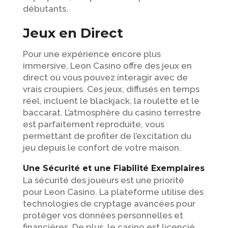
débutants.
Jeux en Direct
Pour une expérience encore plus
immersive, Leon Casino offre des jeux en
direct où vous pouvez interagir avec de
vrais croupiers. Ces jeux, diffusés en temps
réel, incluent le blackjack, la roulette et le
baccarat. L’atmosphère du casino terrestre
est parfaitement reproduite, vous
permettant de profiter de l’excitation du
jeu depuis le confort de votre maison.
Une Sécurité et une Fiabilité Exemplaires
La sécurité des joueurs est une priorité
pour Leon Casino. La plateforme utilise des
technologies de cryptage avancées pour
protéger vos données personnelles et
financières. De plus, le casino est licencié