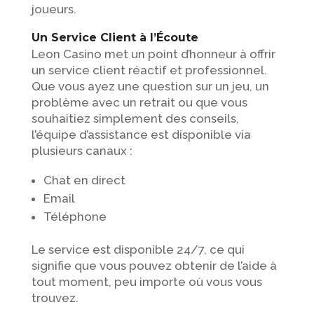
joueurs.
Un Service Client à l’Écoute
Leon Casino met un point d’honneur à offrir
un service client réactif et professionnel.
Que vous ayez une question sur un jeu, un
problème avec un retrait ou que vous
souhaitiez simplement des conseils,
l’équipe d’assistance est disponible via
plusieurs canaux :
Chat en direct
Email
Téléphone
Le service est disponible 24/7, ce qui
signifie que vous pouvez obtenir de l’aide à
tout moment, peu importe où vous vous
trouvez.