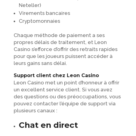
Neteller)
Virements bancaires
Cryptomonnaies
Chaque méthode de paiement a ses
propres délais de traitement, et Leon
Casino s’efforce d’offrir des retraits rapides
pour que les joueurs puissent accéder à
leurs gains sans délai.
Support client chez Leon Casino
Leon Casino met un point d’honneur à offrir
un excellent service client. Si vous avez
des questions ou des préoccupations, vous
pouvez contacter l’équipe de support via
plusieurs canaux :
Chat en direct