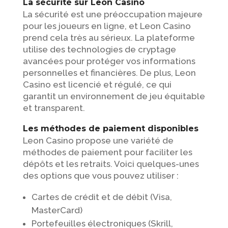
La sécurité sur Leon Casino
La sécurité est une préoccupation majeure
pour les joueurs en ligne, et Leon Casino
prend cela très au sérieux. La plateforme
utilise des technologies de cryptage
avancées pour protéger vos informations
personnelles et financières. De plus, Leon
Casino est licencié et régulé, ce qui
garantit un environnement de jeu équitable
et transparent.
Les méthodes de paiement disponibles
Leon Casino propose une variété de
méthodes de paiement pour faciliter les
dépôts et les retraits. Voici quelques-unes
des options que vous pouvez utiliser :
Cartes de crédit et de débit (Visa,
MasterCard)
Portefeuilles électroniques (Skrill,