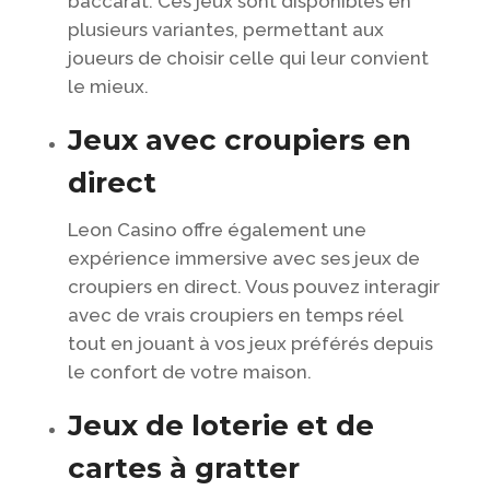
baccarat. Ces jeux sont disponibles en
plusieurs variantes, permettant aux
joueurs de choisir celle qui leur convient
le mieux.
Jeux avec croupiers en
direct
Leon Casino offre également une
expérience immersive avec ses jeux de
croupiers en direct. Vous pouvez interagir
avec de vrais croupiers en temps réel
tout en jouant à vos jeux préférés depuis
le confort de votre maison.
Jeux de loterie et de
cartes à gratter