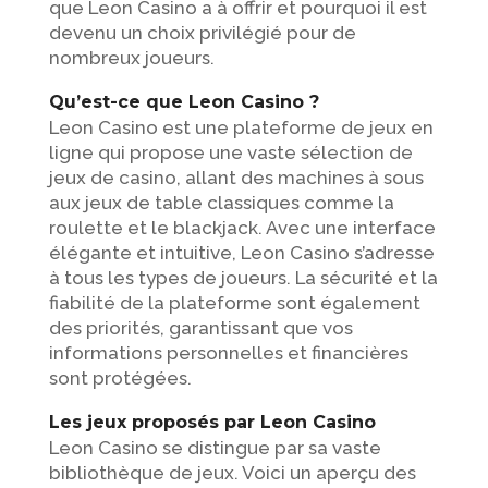
que Leon Casino a à offrir et pourquoi il est
devenu un choix privilégié pour de
nombreux joueurs.
Qu’est-ce que Leon Casino ?
Leon Casino est une plateforme de jeux en
ligne qui propose une vaste sélection de
jeux de casino, allant des machines à sous
aux jeux de table classiques comme la
roulette et le blackjack. Avec une interface
élégante et intuitive, Leon Casino s’adresse
à tous les types de joueurs. La sécurité et la
fiabilité de la plateforme sont également
des priorités, garantissant que vos
informations personnelles et financières
sont protégées.
Les jeux proposés par Leon Casino
Leon Casino se distingue par sa vaste
bibliothèque de jeux. Voici un aperçu des