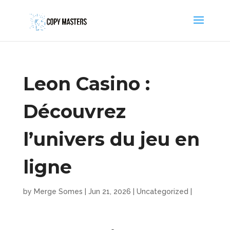
Leon Casino :
Découvrez
l’univers du jeu en
ligne
by
Merge Somes
|
Jun 21, 2026
|
Uncategorized
|