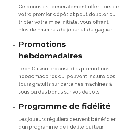
Ce bonus est généralement offert lors de
votre premier dépôt et peut doubler ou
tripler votre mise initiale, vous offrant
plus de chances de jouer et de gagner.
Promotions
hebdomadaires
Leon Casino propose des promotions
hebdomadaires qui peuvent inclure des
tours gratuits sur certaines machines à
sous ou des bonus sur vos dépôts.
Programme de fidélité
Les joueurs réguliers peuvent bénéficier
d’un programme de fidélité qui leur