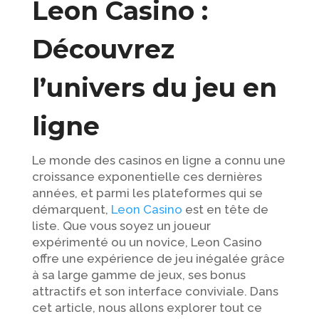
Leon Casino :
Découvrez
l’univers du jeu en
ligne
Le monde des casinos en ligne a connu une
croissance exponentielle ces dernières
années, et parmi les plateformes qui se
démarquent,
Leon Casino
est en tête de
liste. Que vous soyez un joueur
expérimenté ou un novice, Leon Casino
offre une expérience de jeu inégalée grâce
à sa large gamme de jeux, ses bonus
attractifs et son interface conviviale. Dans
cet article, nous allons explorer tout ce