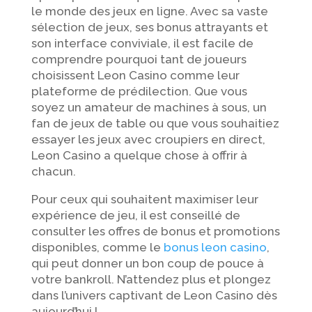
le monde des jeux en ligne. Avec sa vaste
sélection de jeux, ses bonus attrayants et
son interface conviviale, il est facile de
comprendre pourquoi tant de joueurs
choisissent Leon Casino comme leur
plateforme de prédilection. Que vous
soyez un amateur de machines à sous, un
fan de jeux de table ou que vous souhaitiez
essayer les jeux avec croupiers en direct,
Leon Casino a quelque chose à offrir à
chacun.
Pour ceux qui souhaitent maximiser leur
expérience de jeu, il est conseillé de
consulter les offres de bonus et promotions
disponibles, comme le
bonus leon casino
,
qui peut donner un bon coup de pouce à
votre bankroll. N’attendez plus et plongez
dans l’univers captivant de Leon Casino dès
aujourd’hui !