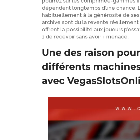
pourrez sur les comprimée-gammes fi
dépendent longtemps d’une chance. L’a
habituellement à la générosité de ses 
archive sont du la revente réellement 
offrent la possibilité aux joueurs p’es
1 de recevoir sans avoir í menace.
Une des raison pour
différents machines
avec VegasSlotsOnl