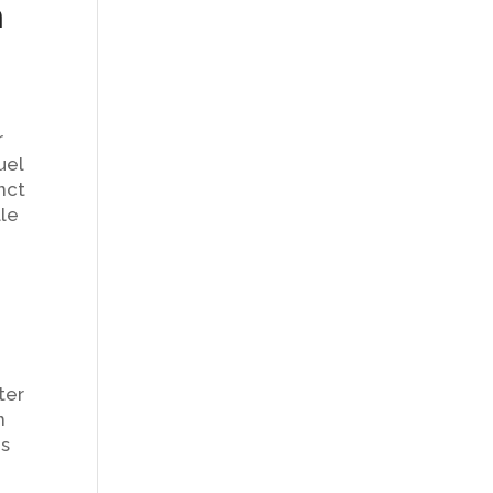
n
r
uel
nct
lle
ter
n
es