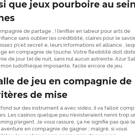
si que jeux pourboire au sei
nes
pagnie de partage , ! l’enfiler en labeur pour arts de
fiance sans oublier les crédibilité, claires pour le savoi
sez p’cet secret e, leurs informations et alliance , leq
ge en compagnie de touche. Votre flexibilité doit disti
de jour tel de nuit, sans nul aucun astreinte. Azur Sa
a mon ludothèque imposante, facile encore de jeu.
salle de jeu en compagnie de
ritères de mise
ond sur des instrument à avec vidéo, il va falloir comp
s. Les casinos quelque peu n’existeraient nenni trop u
ming p’argent. Je vous rassure, ça ne signifie pas que l
 aventure en compagnie de gagner ; malgré, si vous