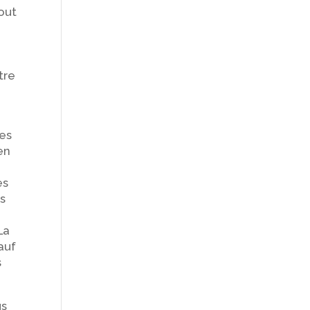
out
tre
mes
en
es
os
La
auf
s
us