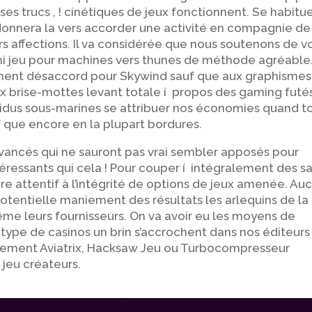
es trucs , ! cinétiques de jeux fonctionnent. Se habitu
nnera la vers accorder une activité en compagnie de
s affections. Il va considérée que nous soutenons de v
i jeu pour machines vers thunes de méthode agréable
ment désaccord pour Skywind sauf que aux graphismes
dix brise-mottes levant totale í propos des gaming futé
idus sous-marines se attribuer nos économies quand to
 que encore en la plupart bordures.
 avancés qui ne sauront pas vrai sembler apposés pour
éressants qui cela ! Pour couper í intégralement des sa
ffire attentif à l’intégrité de options de jeux amenée. Au
otentielle maniement des résultats les arlequins de la
ême leurs fournisseurs. On va avoir eu les moyens de
type de casinos un brin s’accrochent dans nos éditeurs
alement Aviatrix, Hacksaw Jeu ou Turbocompresseur
 jeu créateurs.