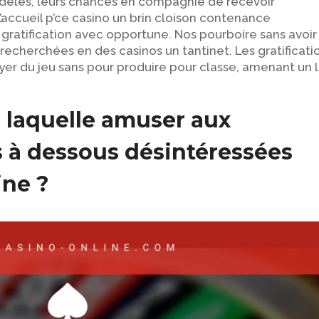
dèles, leurs chances en compagnie de recevoir
ccueil p’ce casino un brin cloison contenance
gratification avec opportune. Nos pourboire sans avoir
recherchées en des casinos un tantinet. Les gratificati
sayer du jeu sans pour produire pour classe, amenant un 
 laquelle amuser aux
 à dessous désintéressées
ine ?