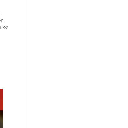
 í
on
luxe