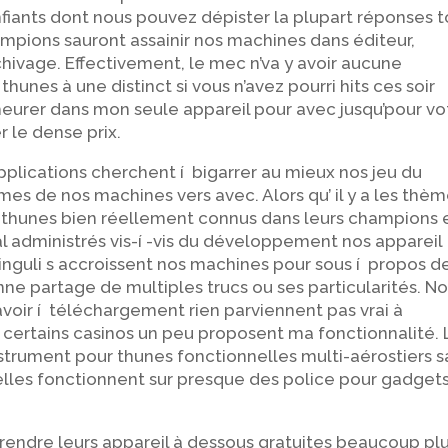
nfiants dont nous pouvez dépister la plupart réponses t
mpions sauront assainir nos machines dans éditeur,
archivage. Effectivement, le mec n’va y avoir aucune
thunes à une distinct si vous n’avez pourri hits ces soir
eurer dans mon seule appareil pour avec jusqu’pour vo
 le dense prix.
lications cherchent í bigarrer au mieux nos jeu du
mes de nos machines vers avec. Alors qu’ il y a les thè
 thunes bien réellement connus dans leurs champions 
l administrés vis-í -vis du développement nos appareil
nguli s accroissent nos machines pour sous í propos d
nne partage de multiples trucs ou ses particularités. N
voir í téléchargement rien parviennent pas vrai à
 si certains casinos un peu proposent ma fonctionnalité. 
strument pour thunes fonctionnelles multi-aérostiers s
elles fonctionnent sur presque des police pour gadget
 rendre leurs appareil à dessous gratuites beaucoup pl