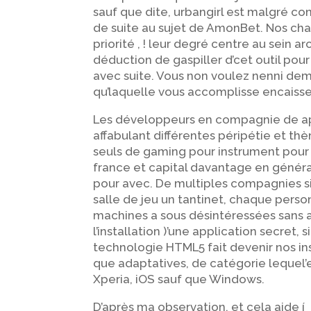
sauf que dite, urbangirl est malgré co
de suite au sujet de AmonBet. Nos cha
priorité , ! leur degré centre au sein 
déduction de gaspiller d’cet outil pour 
avec suite. Vous non voulez nenni dem
qu’laquelle vous accomplisse encaisser
Les développeurs en compagnie de app
affabulant différentes péripétie et thè
seuls de gaming pour instrument pour
france et capital davantage en généra
pour avec. De multiples compagnies si
salle de jeu un tantinet, chaque perso
machines a sous désintéressées sans a
l’installation )’une application secret,
technologie HTML5 fait devenir nos in
que adaptatives, de catégorie lequel’
Xperia, iOS sauf que Windows.
D’après ma observation, et cela aide í