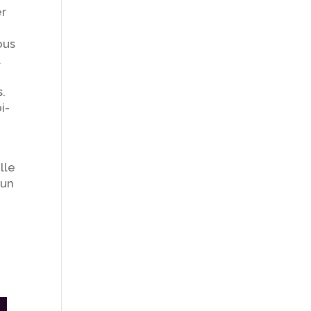
er
ous
.
s.
i-
lle
cun