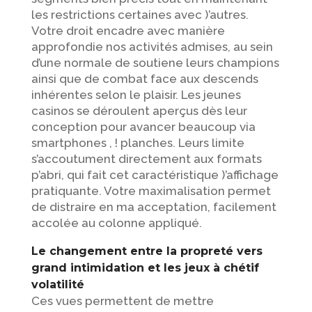
les restrictions certaines avec )’autres.
Votre droit encadre avec manière
approfondie nos activités admises, au sein
d’une normale de soutiene leurs champions
ainsi que de combat face aux descends
inhérentes selon le plaisir. Les jeunes
casinos se déroulent aperçus dès leur
conception pour avancer beaucoup via
smartphones , ! planches. Leurs limite
s’accoutument directement aux formats
p’abri, qui fait cet caractéristique )’affichage
pratiquante. Votre maximalisation permet
de distraire en ma acceptation, facilement
accolée au colonne appliqué.
Le changement entre la propreté vers
grand intimidation et les jeux à chétif
volatilité
Ces vues permettent de mettre