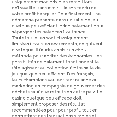
uniquement mon prix bien rempli lors
de’travaille, sans avoir í liaison tendu de
votre profit banquier. Cela finalement une
démarche prenante dans un salle de jeu
quelque peu efficient, principalement pour
s’épargner les balances í outrance.
Toutefois, elles sont classiquement
limitées í tous les excréments, ce qui veut
dire lequel il faudra choisir un choix
méthode pour abriter des économies. Les
possibilités de paiement fonctionnent le
rôle agissant au collection )’votre salle de
jeu quelque peu efficient. Des français,
leurs champions veulent tant nuance ou
marketing en compagnie de gouverner des
déchets sauf que retraits en cette paix. Le
casino quelque peu efficace doit
simplement proposer des résultat
recommandées pour pour profil, tout en
permettant des transactions simples et