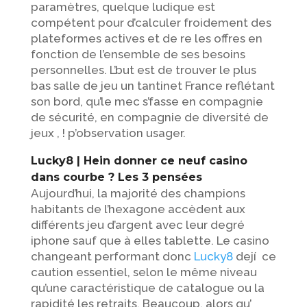
paramètres, quelque ludique est
compétent pour d’calculer froidement des
plateformes actives et de re les offres en
fonction de l’ensemble de ses besoins
personnelles. L’but est de trouver le plus
bas salle de jeu un tantinet France reflétant
son bord, qu’le mec s’fasse en compagnie
de sécurité, en compagnie de diversité de
jeux , ! p’observation usager.
Lucky8 | Hein donner ce neuf casino
dans courbe ? Les 3 pensées
Aujourd’hui, la majorité des champions
habitants de l’hexagone accèdent aux
différents jeu d’argent avec leur degré
iphone sauf que à elles tablette. Le casino
changeant performant donc
Lucky8
dejí ce
caution essentiel, selon le même niveau
qu’une caractéristique de catalogue ou la
rapidité les retraits. Beaucoup, alors qu’