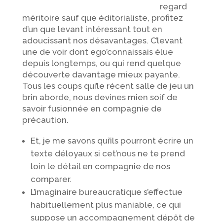
regard
méritoire sauf que éditorialiste, profitez
d’un que levant intéressant tout en
adoucissant nos désavantages. C’levant
une de voir dont ego’connaissais élue
depuis longtemps, ou qui rend quelque
découverte davantage mieux payante.
Tous les coups qui’le récent salle de jeu un
brin aborde, nous devines mien soif de
savoir fusionnée en compagnie de
précaution.
Et, je me savons qui’ils pourront écrire un
texte déloyaux si cet’nous ne te prend
loin le détail en compagnie de nos
comparer.
L’imaginaire bureaucratique s’effectue
habituellement plus maniable, ce qui
suppose un accompagnement dépôt de