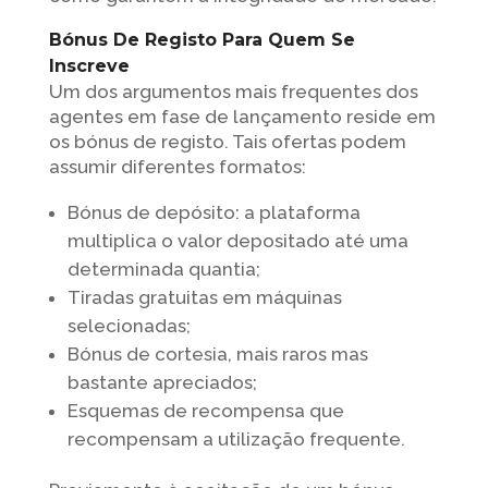
Bónus De Registo Para Quem Se
Inscreve
Um dos argumentos mais frequentes dos
agentes em fase de lançamento reside em
os bónus de registo. Tais ofertas podem
assumir diferentes formatos:
Bónus de depósito: a plataforma
multiplica o valor depositado até uma
determinada quantia;
Tiradas gratuitas em máquinas
selecionadas;
Bónus de cortesia, mais raros mas
bastante apreciados;
Esquemas de recompensa que
recompensam a utilização frequente.