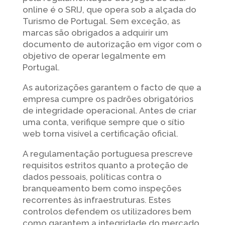
online é o SRIJ, que opera sob a alçada do
Turismo de Portugal. Sem exceção, as
marcas são obrigados a adquirir um
documento de autorização em vigor com o
objetivo de operar legalmente em
Portugal.
As autorizações garantem o facto de que a
empresa cumpre os padrões obrigatórios
de integridade operacional. Antes de criar
uma conta, verifique sempre que o sítio
web torna visível a certificação oficial.
A regulamentação portuguesa prescreve
requisitos estritos quanto a proteção de
dados pessoais, políticas contra o
branqueamento bem como inspeções
recorrentes às infraestruturas. Estes
controlos defendem os utilizadores bem
como garantem a integridade do mercado.