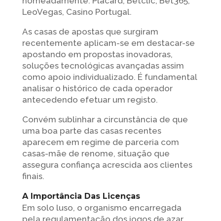
nomeadamente: Placard, Betclic, Bet365,
LeoVegas, Casino Portugal.
As casas de apostas que surgiram
recentemente aplicam-se em destacar-se
apostando em propostas inovadoras,
soluções tecnológicas avançadas assim
como apoio individualizado. É fundamental
analisar o histórico de cada operador
antecedendo efetuar um registo.
Convém sublinhar a circunstância de que
uma boa parte das casas recentes
aparecem em regime de parceria com
casas-mãe de renome, situação que
assegura confiança acrescida aos clientes
finais.
A Importância Das Licenças
Em solo luso, o organismo encarregada
pela regulamentação dos jogos de azar