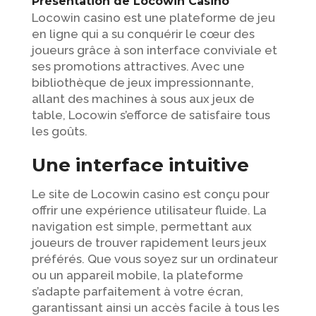
Présentation de Locowin Casino
Locowin casino est une plateforme de jeu
en ligne qui a su conquérir le cœur des
joueurs grâce à son interface conviviale et
ses promotions attractives. Avec une
bibliothèque de jeux impressionnante,
allant des machines à sous aux jeux de
table, Locowin s’efforce de satisfaire tous
les goûts.
Une interface intuitive
Le site de Locowin casino est conçu pour
offrir une expérience utilisateur fluide. La
navigation est simple, permettant aux
joueurs de trouver rapidement leurs jeux
préférés. Que vous soyez sur un ordinateur
ou un appareil mobile, la plateforme
s’adapte parfaitement à votre écran,
garantissant ainsi un accès facile à tous les