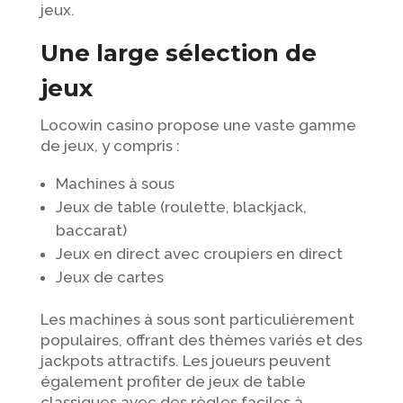
jeux.
Une large sélection de
jeux
Locowin casino propose une vaste gamme
de jeux, y compris :
Machines à sous
Jeux de table (roulette, blackjack,
baccarat)
Jeux en direct avec croupiers en direct
Jeux de cartes
Les machines à sous sont particulièrement
populaires, offrant des thèmes variés et des
jackpots attractifs. Les joueurs peuvent
également profiter de jeux de table
classiques avec des règles faciles à