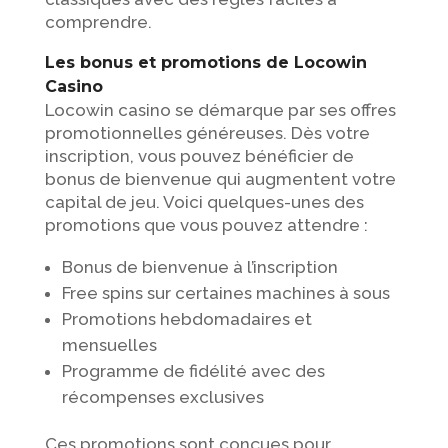
comprendre.
Les bonus et promotions de Locowin
Casino
Locowin casino se démarque par ses offres
promotionnelles généreuses. Dès votre
inscription, vous pouvez bénéficier de
bonus de bienvenue qui augmentent votre
capital de jeu. Voici quelques-unes des
promotions que vous pouvez attendre :
Bonus de bienvenue à l’inscription
Free spins sur certaines machines à sous
Promotions hebdomadaires et
mensuelles
Programme de fidélité avec des
récompenses exclusives
Ces promotions sont conçues pour