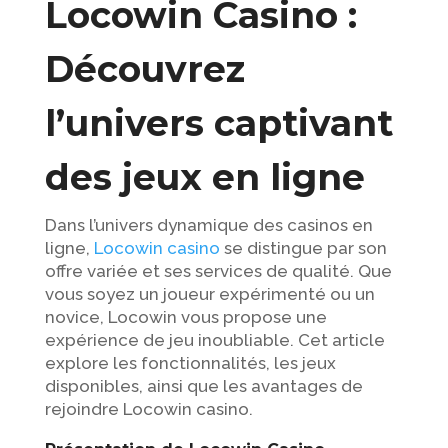
Locowin Casino :
Découvrez
l’univers captivant
des jeux en ligne
Dans l’univers dynamique des casinos en
ligne,
Locowin casino
se distingue par son
offre variée et ses services de qualité. Que
vous soyez un joueur expérimenté ou un
novice, Locowin vous propose une
expérience de jeu inoubliable. Cet article
explore les fonctionnalités, les jeux
disponibles, ainsi que les avantages de
rejoindre Locowin casino.