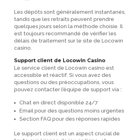
Les dépôts sont généralement instantanés,
tandis que les retraits peuvent prendre
quelques jours selon la méthode choisie. Il
est toujours recommandé de vérifier les
délais de traitement sur le site de Locowin
casino.
Support client de Locowin Casino
Le service client de Locowin casino est
accessible et réactif. Si vous avez des
questions ou des préoccupations, vous
pouvez contacter l’équipe de support via :
Chat en direct disponible 24/7
Email pour des questions moins urgentes
Section FAQ pour des réponses rapides
Le support client est un aspect crucial de