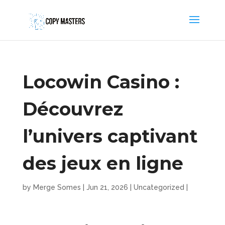
Locowin Casino :
Découvrez
l’univers captivant
des jeux en ligne
by
Merge Somes
|
Jun 21, 2026
|
Uncategorized
|