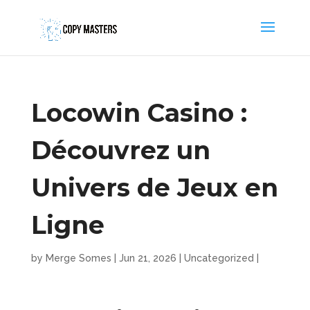
Locowin Casino :
Découvrez un
Univers de Jeux en
Ligne
by
Merge Somes
|
Jun 21, 2026
|
Uncategorized
|