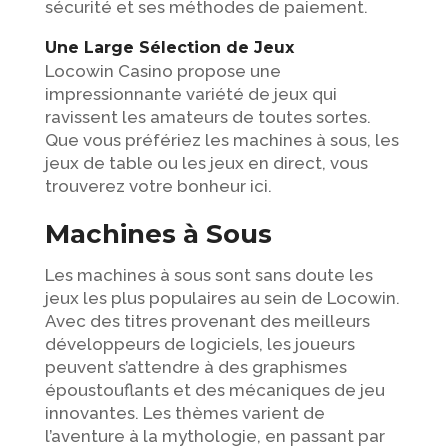
sécurité et ses méthodes de paiement.
Une Large Sélection de Jeux
Locowin Casino propose une
impressionnante variété de jeux qui
ravissent les amateurs de toutes sortes.
Que vous préfériez les machines à sous, les
jeux de table ou les jeux en direct, vous
trouverez votre bonheur ici.
Machines à Sous
Les machines à sous sont sans doute les
jeux les plus populaires au sein de Locowin.
Avec des titres provenant des meilleurs
développeurs de logiciels, les joueurs
peuvent s’attendre à des graphismes
époustouflants et des mécaniques de jeu
innovantes. Les thèmes varient de
l’aventure à la mythologie, en passant par