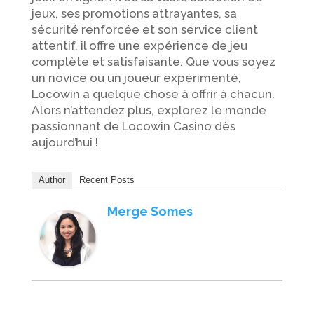
jeux, ses promotions attrayantes, sa
sécurité renforcée et son service client
attentif, il offre une expérience de jeu
complète et satisfaisante. Que vous soyez
un novice ou un joueur expérimenté,
Locowin a quelque chose à offrir à chacun.
Alors n’attendez plus, explorez le monde
passionnant de Locowin Casino dès
aujourd’hui !
Author
Recent Posts
Merge Somes