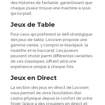
des histoires de fantaisie, garantissant que
chaque joueur trouve une machine à sous
qui lui plaît.
Jeux de Table
Pour ceux qui préfèrent le défi stratégique
des jeux de table, Locowin propose une
gamme variée, y compris le blackjack, la
roulette et le baccarat. Les joueurs
peuvent choisir parmi différentes variantes
de ces classiques, offrant ainsi une
expérience unique à chaque fois.
Jeux en Direct
La section des jeux en direct de Locowin
vous permet de vivre l’excitation d’un
casino physique depuis le confort de votre
foyer. Grâce à des croupiers en direct et