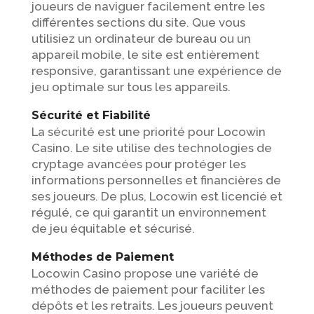
joueurs de naviguer facilement entre les
différentes sections du site. Que vous
utilisiez un ordinateur de bureau ou un
appareil mobile, le site est entièrement
responsive, garantissant une expérience de
jeu optimale sur tous les appareils.
Sécurité et Fiabilité
La sécurité est une priorité pour Locowin
Casino. Le site utilise des technologies de
cryptage avancées pour protéger les
informations personnelles et financières de
ses joueurs. De plus, Locowin est licencié et
régulé, ce qui garantit un environnement
de jeu équitable et sécurisé.
Méthodes de Paiement
Locowin Casino propose une variété de
méthodes de paiement pour faciliter les
dépôts et les retraits. Les joueurs peuvent