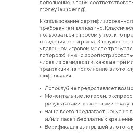
пополнение, чтобы соответствоват
money laundering).
Использование сертифицированного 
требованием для казино. Классиче
пользоваться спросом у тех, кто п
ожидания розыгрыша. Заслуживает вн
удаленном игровом месте требуется
лотереях), нужно зарегистрироватьс
чисел из семидесяти; каждые три м
транзакции на пополнение в лото 
шифрования.
Лотоклуб не предоставляет возмо
Моментальные лотереи, экспресс-
результатами, известными сразу п
Чаще всего предлагает бонус на 
и/или пакет бесплатных вращений 
Верификация выигрышей в лото кл