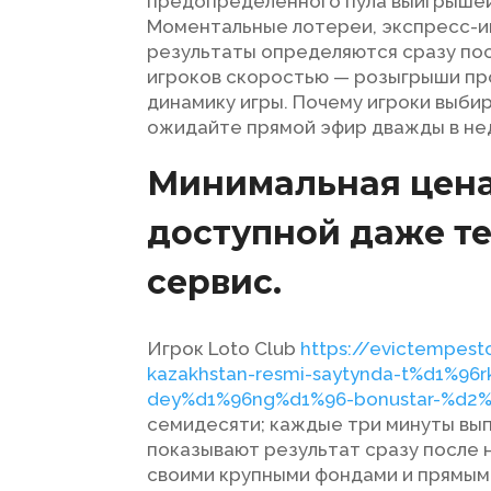
предопределенного пула выигрышей 
Моментальные лотереи, экспресс-иг
результаты определяются сразу пос
игроков скоростью — розыгрыши пр
динамику игры. Почему игроки выби
ожидайте прямой эфир дважды в не
Минимальная цена 
доступной даже те
сервис.
Игрок Loto Club
https://evictempest
kazakhstan-resmi-saytynda-t%d1%96
dey%d1%96ng%d1%96-bonustar-%d2%
семидесяти; каждые три минуты вы
показывают результат сразу после 
своими крупными фондами и прямым