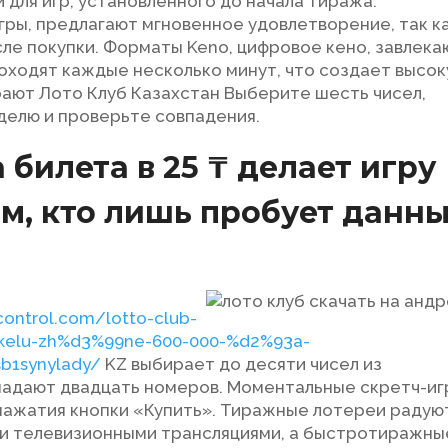
для игр, установленного до начала тиража.
ры, предлагают мгновенное удовлетворение, так к
ле покупки. Форматы Keno, цифровое кено, завлека
оходят каждые несколько минут, что создает высо
рают Лото Клуб Казахстан Выберите шесть чисел,
делю и проверьте совпадения.
билета в 25 ₸ делает игру
м, кто лишь пробует данн
control.com/lotto-club-
rkelu-zh%d3%99ne-600-000-%d2%93a-
b1synylady/
KZ выбирает до десяти чисел из
падают двадцать номеров. Моментальные скретч-и
нажатия кнопки «Купить». Тиражные лотереи радую
и телевизионными трансляциями, а быстротиражны