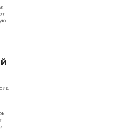
ак
ют
кую
ый
гры
т
е