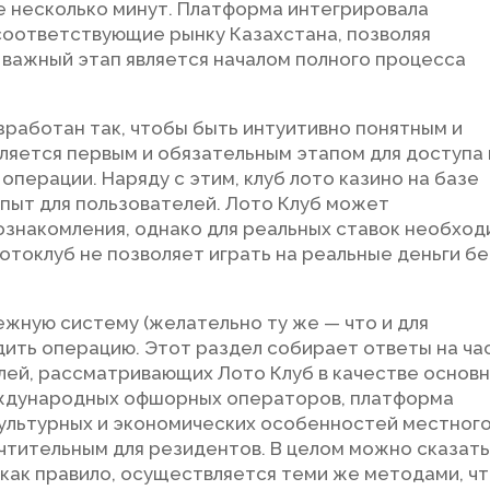
ые несколько минут. Платформа интегрировала
оответствующие рынку Казахстана, позволяя
т важный этап является началом полного процесса
зработан так, чтобы быть интуитивно понятным и
вляется первым и обязательным этапом для доступа
операции. Наряду с этим, клуб лото казино на базе
опыт для пользователей. Лото Клуб может
ознакомления, однако для реальных ставок необхо
отоклуб не позволяет играть на реальные деньги бе
жную систему (желательно ту же — что и для
рдить операцию. Этот раздел собирает ответы на ча
лей, рассматривающих Лото Клуб в качестве основ
еждународных офшорных операторов, платформа
культурных и экономических особенностей местног
очтительным для резидентов. В целом можно сказать
 как правило, осуществляется теми же методами, чт