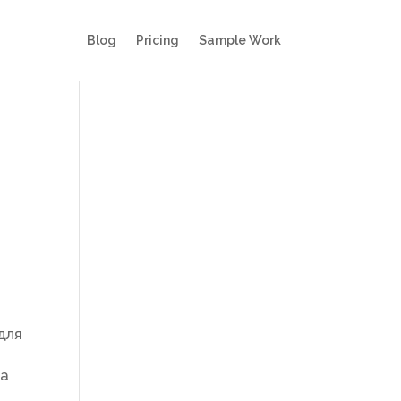
Blog
Pricing
Sample Work
для
да