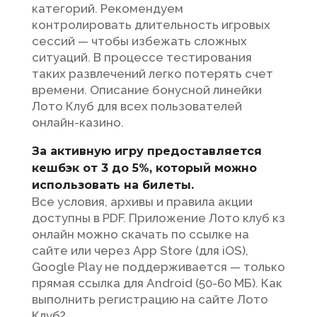
категорий. Рекомендуем
контролировать длительность игровых
сессий — чтобы избежать сложных
ситуаций. В процессе тестирования
таких развлечений легко потерять счет
времени. Описание бонусной линейки
Лото Клуб для всех пользователей
онлайн-казино.
За активную игру предоставляется
кешбэк от 3 до 5%, который можно
использовать на билеты.
Все условия, архивы и правила акции
доступны в PDF. Приложение Лото клуб кз
онлайн можно скачать по ссылке на
сайте или через App Store (для iOS),
Google Play не поддерживается — только
прямая ссылка для Android (50-60 МБ). Как
выполнить регистрацию на сайте Лото
Клуб?