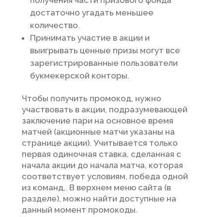
получения части призового фонда
достаточно угадать меньшее
количество.
Принимать участие в акции и
выигрывать ценные призы могут все
зарегистрированные пользователи
букмекерской конторы.
Чтобы получить промокод, нужно
участвовать в акции, подразумевающей
заключение пари на основное время
матчей (акционные матчи указаны на
странице акции). Учитывается только
первая одиночная ставка, сделанная с
начала акции до начала матча, которая
соответствует условиям, победа одной
из команд,. В верхнем меню сайта (в
разделе), можно найти доступные на
данный момент промокоды.