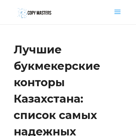
Лучшие
букмекерские
конторы
Казахстана:
список самых
надежных