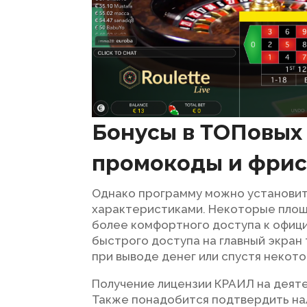
Бонусы в ТОПовых 
промокоды и фри
Однако программу можно установит
характеристиками. Некоторые площа
более комфортного доступа к офици
быстрого доступа на главный экран
при выводе денег или спустя некото
Получение лицензии КРАИЛ на деяте
Также понадобится подтвердить нали