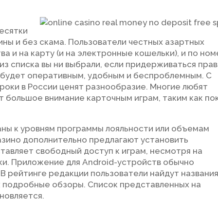
десятки
ины и без скама. Пользователи честных азартных
а и на карту (и на электронные кошельки), и по но
 из списка вы ни выбрали, если придерживаться пра
 будет оперативным, удобным и беспроблемным. С
гроки в России ценят разнообразие. Многие любят
т большое внимание карточным играм, таким как по
заны к уровням программы лояльности или объемам
азино дополнительно предлагают установить
авляет свободный доступ к играм, несмотря на
ки. Приложение для Android-устройств обычно
В рейтинге редакции пользователи найдут названи
х подробные обзоры. Список представленных на
новляется.