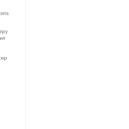
меру
вил
кер
я