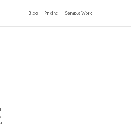
Blog
Pricing
Sample Work
и
у,
и