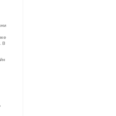
ами
нке
. В
айн
е
ю