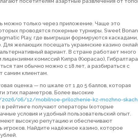
лагают посетителям азартные развлечения от топо
ть можно только через приложение. Чаще это
которых проводятся покерные турниры. Sweet Bonan
agmatic Play, где выигрыши формируются каскадами,
0. Для желающих посещать украинские казино онлай
альтернативный вариант. В стране работает много
лицензиями комиссий Кипра (Кюрасао), Гибралтара
ься там обычно можно с 18 лет, а разбираться с
т самим клиентам.
вая оценка — по шкале от 1 до 5 баллов, которая
ти этих параметров. Более высокие
p/2026/06/12/mobilnoe-prilozhenie-kz-mozhno-skach
 в рейтинге получают операторы (которые
чные условия и удобный пользовательский опыт.
 имеют высокую репутацию и обеспечивают
ь игроков. Найдите надёжное казино, которое
ублей.