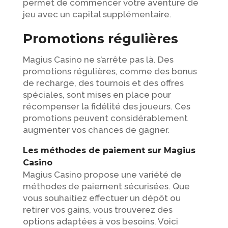
permet de commencer votre aventure de
jeu avec un capital supplémentaire.
Promotions régulières
Magius Casino ne s’arrête pas là. Des
promotions régulières, comme des bonus
de recharge, des tournois et des offres
spéciales, sont mises en place pour
récompenser la fidélité des joueurs. Ces
promotions peuvent considérablement
augmenter vos chances de gagner.
Les méthodes de paiement sur Magius
Casino
Magius Casino propose une variété de
méthodes de paiement sécurisées. Que
vous souhaitiez effectuer un dépôt ou
retirer vos gains, vous trouverez des
options adaptées à vos besoins. Voici