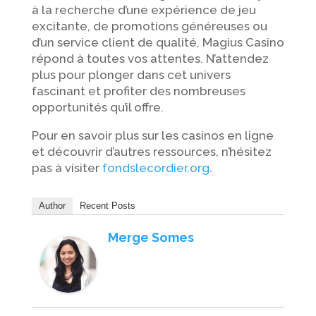
à la recherche d’une expérience de jeu
excitante, de promotions généreuses ou
d’un service client de qualité, Magius Casino
répond à toutes vos attentes. N’attendez
plus pour plonger dans cet univers
fascinant et profiter des nombreuses
opportunités qu’il offre.
Pour en savoir plus sur les casinos en ligne
et découvrir d’autres ressources, n’hésitez
pas à visiter
fondslecordier.org
.
Author
Recent Posts
Merge Somes