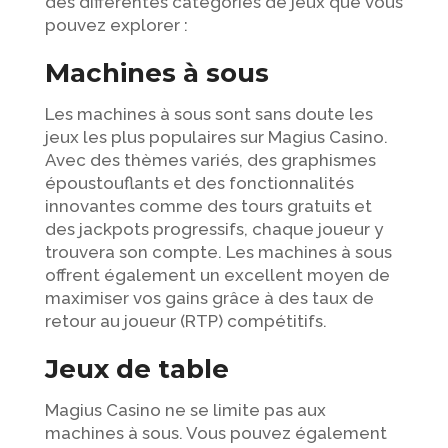
des différentes catégories de jeux que vous
pouvez explorer :
Machines à sous
Les machines à sous sont sans doute les
jeux les plus populaires sur Magius Casino.
Avec des thèmes variés, des graphismes
époustouflants et des fonctionnalités
innovantes comme des tours gratuits et
des jackpots progressifs, chaque joueur y
trouvera son compte. Les machines à sous
offrent également un excellent moyen de
maximiser vos gains grâce à des taux de
retour au joueur (RTP) compétitifs.
Jeux de table
Magius Casino ne se limite pas aux
machines à sous. Vous pouvez également