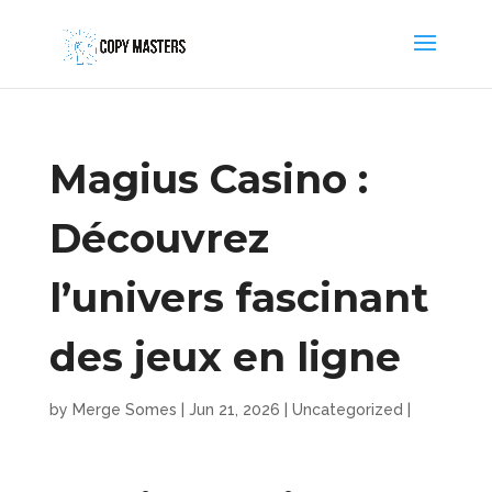
Magius Casino :
Découvrez
l’univers fascinant
des jeux en ligne
by
Merge Somes
|
Jun 21, 2026
|
Uncategorized
|