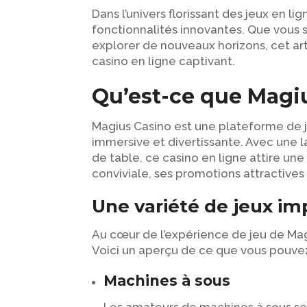
Dans l’univers florissant des jeux en lig
fonctionnalités innovantes. Que vous
explorer de nouveaux horizons, cet art
casino en ligne captivant.
Qu’est-ce que Magi
Magius Casino est une plateforme de 
immersive et divertissante. Avec une 
de table, ce casino en ligne attire une
conviviale, ses promotions attractives 
Une variété de jeux i
Au cœur de l’expérience de jeu de Magi
Voici un aperçu de ce que vous pouvez
Machines à sous