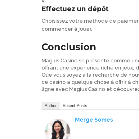
Effectuez un dépôt
Choisissez votre méthode de paiement
commencer à jouer.
Conclusion
Magius Casino se présente comme une 
offrant une expérience riche en jeux, 
Que vous soyez à la recherche de nouv
ce casino a quelque chose à offrir à ch
ligne avec Magius Casino et découvrez to
Author
Recent Posts
Merge Somes