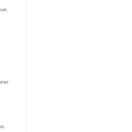
nue,
gner
us,