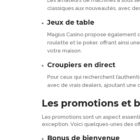
Les amateurs de machines à sous ser
classiques aux nouveautés, avec des
Jeux de table
Magius Casino propose également des
roulette et le poker, offrant ainsi 
votre maison.
Croupiers en direct
Pour ceux qui recherchent l’authenti
avec de vrais dealers, ajoutant une 
Les promotions et 
Les promotions sont un aspect essentie
exception. Voici quelques-unes des of
Bonus de bienvenue