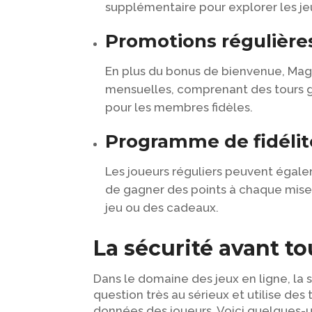
supplémentaire pour explorer les je
Promotions régulière
En plus du bonus de bienvenue, Ma
mensuelles, comprenant des tours gr
pour les membres fidèles.
Programme de fidélit
Les joueurs réguliers peuvent égale
de gagner des points à chaque mise
jeu ou des cadeaux.
La sécurité avant to
Dans le domaine des jeux en ligne, la 
question très au sérieux et utilise de
données des joueurs. Voici quelques-