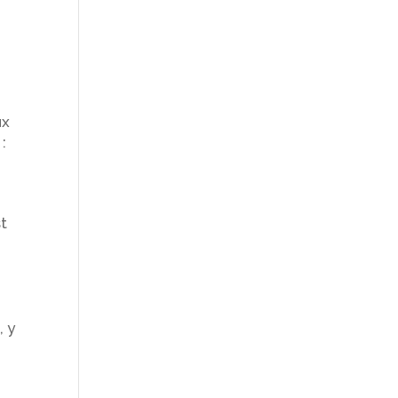
ux
:
st
, y