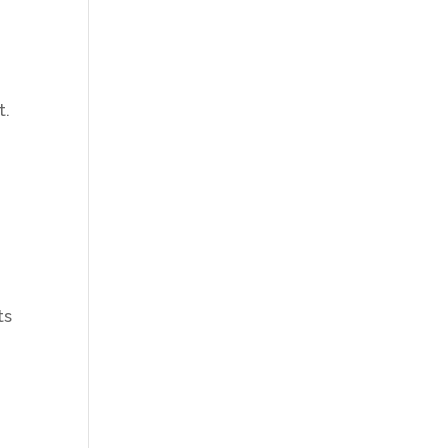
t.
ts