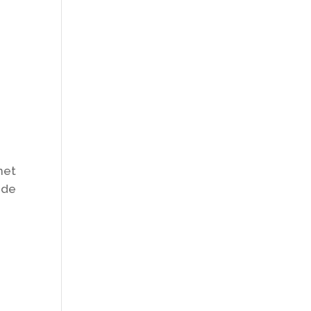
met
 de