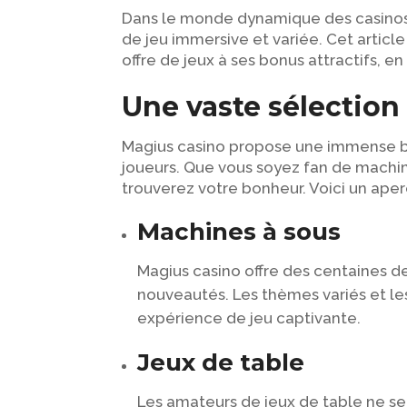
Dans le monde dynamique des casinos
de jeu immersive et variée. Cet articl
offre de jeux à ses bonus attractifs, en
Une vaste sélection
Magius casino propose une immense bib
joueurs. Que vous soyez fan de machine
trouverez votre bonheur. Voici un aper
Machines à sous
Magius casino offre des centaines de
nouveautés. Les thèmes variés et le
expérience de jeu captivante.
Jeux de table
Les amateurs de jeux de table ne s