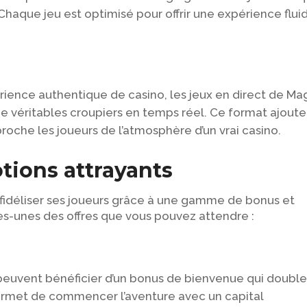
. Chaque jeu est optimisé pour offrir une expérience flui
ience authentique de casino, les jeux en direct de Ma
de véritables croupiers en temps réel. Ce format ajoute
roche les joueurs de l’atmosphère d’un vrai casino.
tions attrayants
 fidéliser ses joueurs grâce à une gamme de bonus et
es-unes des offres que vous pouvez attendre :
s peuvent bénéficier d’un bonus de bienvenue qui doubl
ermet de commencer l’aventure avec un capital