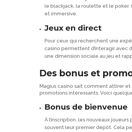
le blackjack, la roulette et le poker
et immersive.
Jeux en direct
Pour ceux qui recherchent une expér
casino permettent d’interagir avec 
une dimension sociale au jeu et rapp
Des bonus et promo
Magius casino sait comment attirer et
promotions intéressants. Voici quelqu
Bonus de bienvenue
À l’inscription, les nouveaux joueur
souvent leur premier dépôt. Cela p