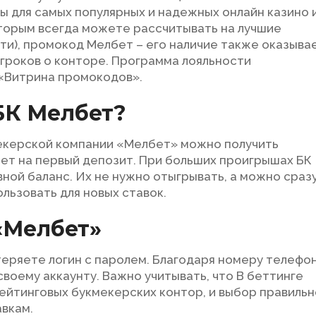
 для самых популярных и надежных онлайн казино 
оторым всегда можете рассчитывать на лучшие
сти), промокод Мелбет – его наличие также оказыва
гроков о конторе. Программа лояльности
«Витрина промокодов».
 БК Мелбет?
мекерской компании «Мелбет» можно получить
ет на первый депозит. При больших проигрышах БК
ной баланс. Их не нужно отыгрывать, а можно сраз
льзовать для новых ставок.
«Мелбет»
отеряете логин с паролем. Благодаря номеру телефо
воему аккаунту. Важно учитывать, что В беттинге
йтинговых букмекерских контор, и выбор правиль
вкам.