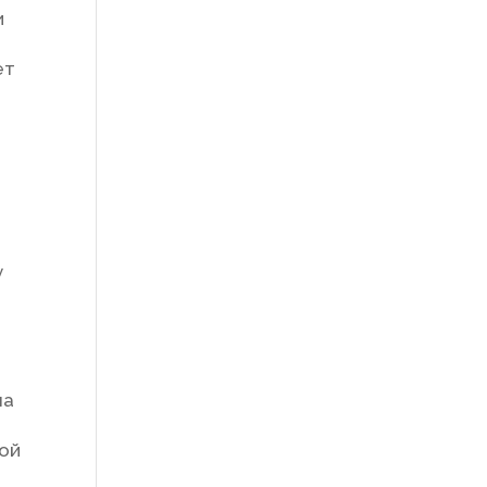
и
ет
у
на
ной