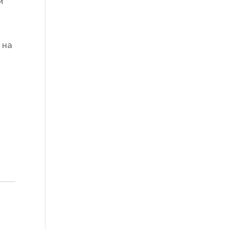
и
 на