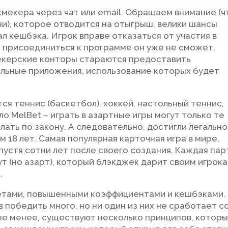
мекера через чат или email. Обращаем внимание (ч
и), которое отводится на отыгрыш, велики шансы
л кешбэка. Игрок вправе отказаться от участия в
а присоединиться к программе он уже не сможет.
екерские конторы стараются предоставить
льные приложения, использование которых будет
я теннис (баскетбол), хоккей, настольный теннис,
ло MelBet – играть в азартные игры могут только те
лать по закону. А следовательно, достигли легально
м 18 лет. Самая популярная карточная игра в мире,
пустя сотни лет после своего создания. Каждая пар
т (но азарт), который блэкджек дарит своим игрок
.
бетами, повышенными коэффициентами и кешбэками.
 победить много, но ни один из них не сработает с
не менее, существуют несколько принципов, которы