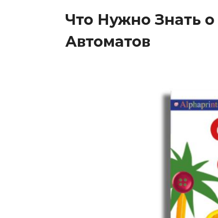
Что Нужно Знать о
Автоматов