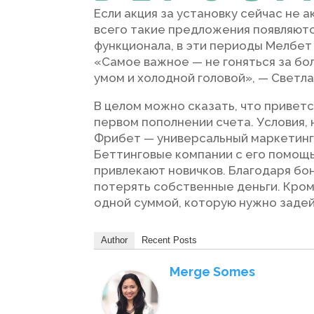
Если акция за установку сейчас не 
всего такие предложения появляют
функционала, в эти периоды Мелбе
«Самое важное — не гоняться за бо
умом и холодной головой», — Светл
В целом можно сказать, что привет
первом пополнении счета. Условия, 
Фрибет — универсальный маркетинго
Беттинговые компании с его помощь
привлекают новичков. Благодаря бо
потерять собственные деньги. Кром
одной суммой, которую нужно задей
Author
Recent Posts
Merge Somes