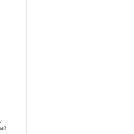
т
у
рый