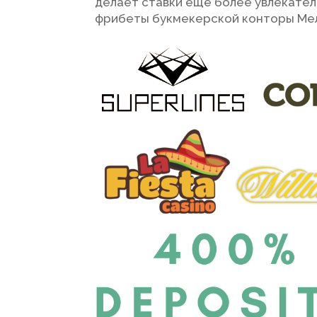
делает ставки еще более увлекате
фрибеты букмекерской конторы Мелб