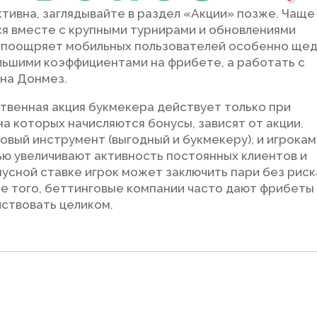
активна, заглядывайте в раздел «Акции» позже. Чаще
ся вместе с крупными турнирами и обновлениями
т поощряет мобильных пользователей особенно щед
льшими коэффициентами на фрибете, а работать с
ана Донмез.
ственная акция букмекера действует только при
на которых начисляются бонусы, зависят от акции.
вый инструмент (выгодный и букмекеру), и игрокам
ю увеличивают активность постоянных клиентов и
нусной ставке игрок может заключить пари без риск
е того, беттинговые компании часто дают фрибеты
ствовать целиком.