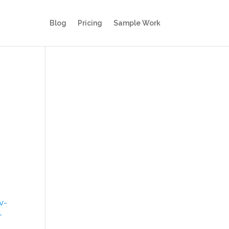
Blog
Pricing
Sample Work
v-
-