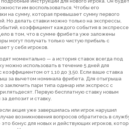
 подробные инструкции для нового игрока. Он буде
ожности им воспользоваться. Чтобы его
вки на сумму, которая превышает сумму первого
ней. Но делать ставки можно только на экспрессы,
событий, коэффициент каждого события в экспрессе
ело в том, что в сумме фрибета уже заложены
ры могут получать только чистую прибыль с
ает у себя игроков.
одят моментально — а история ставок всегда под
ку можно использовать в течение 5 дней для
 коэффициентом от 1,10 до 3,50. Если ваше ставка
рыш за вычетом номинала фрибета. Для отыгрыша
 заключить пари типа одинар или экспресс с
ри.пятьдесят. Первую бесплатную ставку новым
 за депозит и ставку.
если акция уже завершилась или игрок нарушил
случае возникновения вопросов обратитесь в служб
 это бонус для новых и действующих игроков, кото