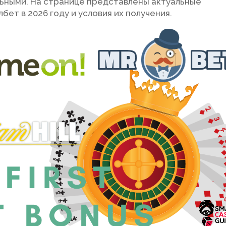
льными. На странице представлены актуальные
ет в 2026 году и условия их получения.