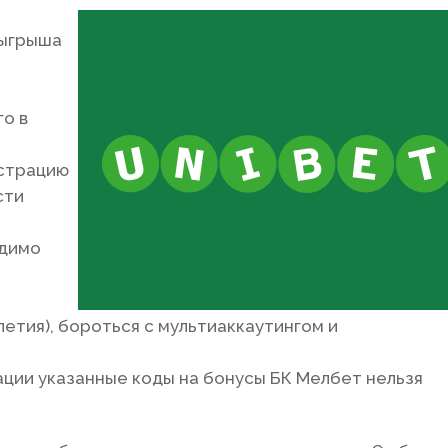
тыгрыша
о в
истрацию
сти
одимо
летия), бороться с мультиаккаутингом и
ации указанные коды на бонусы БК Мелбет нельзя