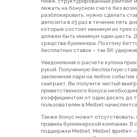
Ниже, структурированный рейтинг и
лежать на бонусном счете без возм
разблокировать, нужно сделать ста
депозита в 25 раз в течение пять д
которые состоят минимум из трех 
должен быть минимум один.шесть. Д
средства букмекера. Поэтому бетто
бесплатных ставок – так БК удержив
Уведомления о расчете купона прих
рукой. Полученную бесплатную став
заключения пари на любое событие с
сыиграет, Вы получите чистый выиг
приветственного бонуса необходимо
коэффициентом от один.десять до т
пользователям в Melbet начисляется
Также бонус может отсутствовать, 
правила букмекерской компании. В 
поддержки Melbet. Melbet фрибет —