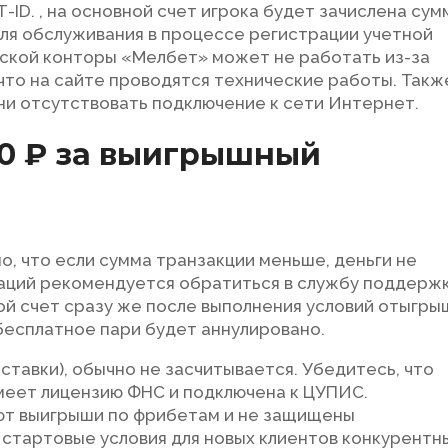
Т-ID. , на основной счет игрока будет зачислена сум
для обслуживания в процессе регистрации учетной
рской конторы «Мелбет» может не работать из-за
 что на сайте проводятся технические работы. Такж
ни отсутствовать подключение к сети Интернет.
00 ₽ за выигрышный
о, что если сумма транзакции меньше, деньги не
уаций рекомендуется обратиться в службу поддержк
й счет сразу же после выполнения условий отыгры
 бесплатное пари будет аннулировано.
ставки), обычно не засчитывается. Убедитесь, что
меет лицензию ФНС и подключена к ЦУПИС.
ют выигрыши по фрибетам и не защищены
 стартовые условия для новых клиентов конкурентн