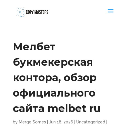
Мелбет
букмекерская
контора, обзор
официального
сайта melbet ru
by
Merge Somes
|
Jun 18, 2026
|
Uncategorized
|