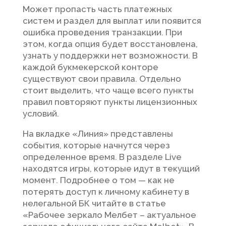
Может пропасть часть платежных
систем и раздел для выплат или появится
ошибка проведения транзакции. При
этом, когда опция будет восстановлена,
узнать у поддержки нет возможности. В
каждой букмекерской конторе
существуют свои правила. Отдельно
стоит выделить, что чаще всего пункты
правил повторяют пункты лицензионных
условий.
На вкладке «Линия» представлены
события, которые начнутся через
определенное время. В разделе Live
находятся игры, которые идут в текущий
момент. Подробнее о том — как не
потерять доступ к личному кабинету в
нелегальной БК читайте в статье
«Рабочее зеркало Мелбет – актуальное