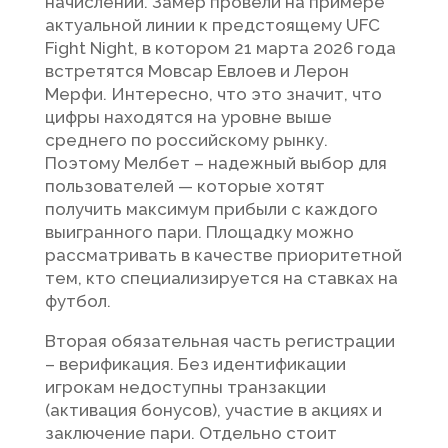
начислений. Замер провели на примере
актуальной линии к предстоящему UFC
Fight Night, в котором 21 марта 2026 года
встретятся Мовсар Евлоев и Лерон
Мерфи. Интересно, что это значит, что
цифры находятся на уровне выше
среднего по российскому рынку.
Поэтому Мелбет – надежный выбор для
пользователей — которые хотят
получить максимум прибыли с каждого
выигранного пари. Площадку можно
рассматривать в качестве приоритетной
тем, кто специализируется на ставках на
футбол.
Вторая обязательная часть регистрации
– верификация. Без идентификации
игрокам недоступны транзакции
(активация бонусов), участие в акциях и
заключение пари. Отдельно стоит