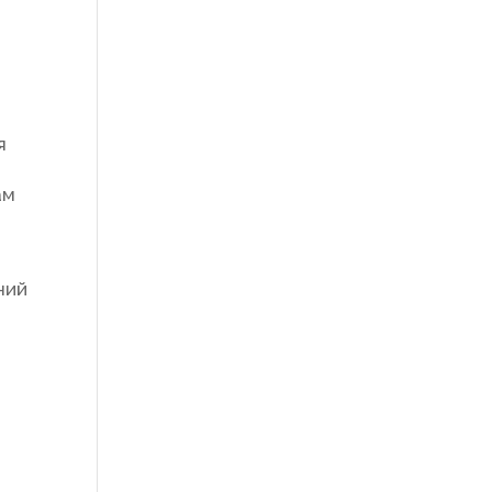
я
е
ам
ний