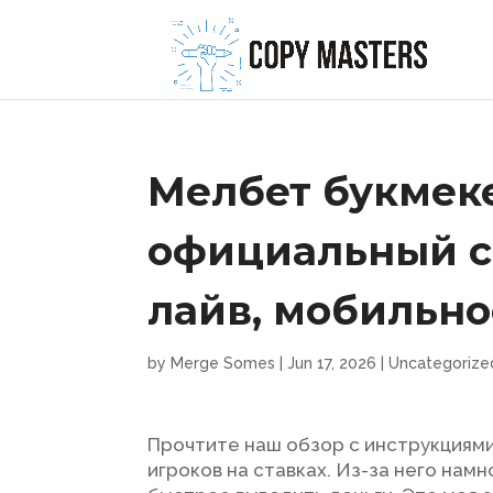
Мелбет букмек
официальный са
лайв, мобильн
by
Merge Somes
|
Jun 17, 2026
|
Uncategorize
Прочтите наш обзор с инструкциями
игроков на ставках. Из-за него нам