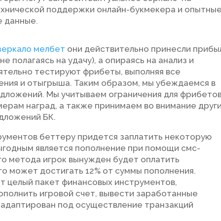
ехнической поддержки онлайн-букмекера и опытны
е данные.
зеркало мелбет
они действительно принесли прибы
не полагаясь на удачу), а опираясь на анализ и
ятельно тестируют фрибеты, выполняя все
ения и отыгрыша. Таким образом, мы убеждаемся в
дложений. Мы учитываем ограничения для фрибетов
мерам наград, а также принимаем во внимание друг
дложений БК.
рументов беттеру придется заплатить некоторую
ыгодным является пополнение при помощи смс-
го метода игрок вынужден будет оплатить
о может достигать 12% от суммы пополнения.
т целый пакет финансовых инструментов,
полнить игровой счет, вывести заработанные
в адаптирован под осуществление транзакций