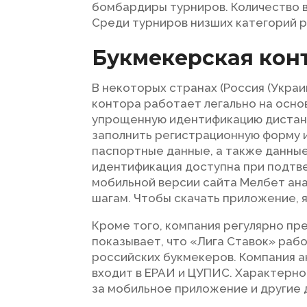
бомбардиры турниров. Количество в
Среди турниров низших категорий 
Букмекерская кон
В некоторых странах (Россия (Украин
контора работает легально на осно
упрощенную идентификацию дистанц
заполнить регистрационную форму и
паспортные данные, а также данные
идентификация доступна при подтв
мобильной версии сайта Мелбет ан
шагам. Чтобы скачать приложение, 
Кроме того, компания регулярно пр
показывает, что «Лига Ставок» рабо
российских букмекеров. Компания а
входит в ЕРАИ и ЦУПИС. Характерно
за мобильное приложение и другие