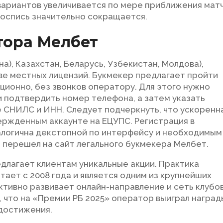
ариантов увеличивается по мере приближения матч
роспись значительно сокращается.
тора Мелбет
а), Казахстан, Беларусь, Узбекистан, Молдова),
ве местных лицензий. Букмекер предлагает пройти
ионно, без звонков оператору. Для этого нужно
 подтвердить номер телефона, а затем указать
 СНИЛС и ИНН. Следует подчеркнуть, что ускоренн
ержденным аккаунте на ЕЦУПС. Регистрация в
алогична декстопной по интерфейсу и необходимым
я перешел на сайт легального букмекера Мелбет.
едлагает клиентам уникальные акции. Практика
тает с 2008 года и является одним из крупнейших
ктивно развивает онлайн-направление и сеть клубо
, что на «Премии РБ 2025» оператор выиграл наград
 достижения.