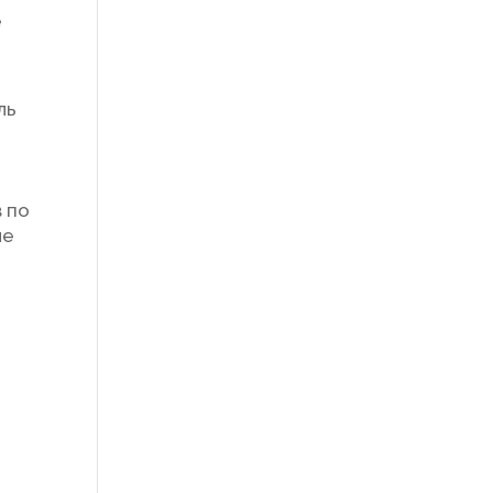
е
ль
 по
ие