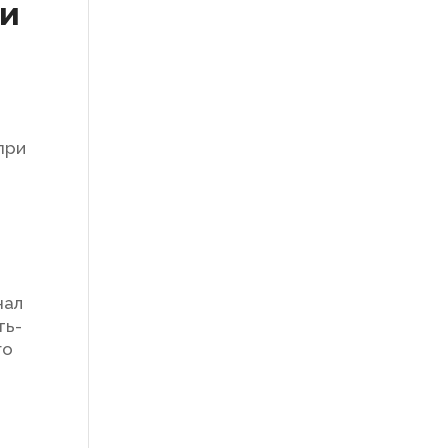
ри
при
нал
ть-
го