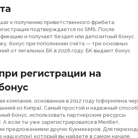
та
 шаг к получению приветственного фрибета.
регистрация подтверждается по SMS. После
фикацию и получает бездеп или депозитный бонус.
вку, бонус при пополнении счёта — три основных
й от легальных БК в 2026 году. БК выдают бонус
при регистрации на
бонус
я компания, основанная в 2012 году (оформлена че
анией из Кипра). Самый простой и надежный спосо
ный бонус, использовать партнерские ресурсы
 А если ты уже зарегистрировался в Мелбет,
ми предложениями других букмекеров. Для переход
е наш купон), который вы найдете в самом начале