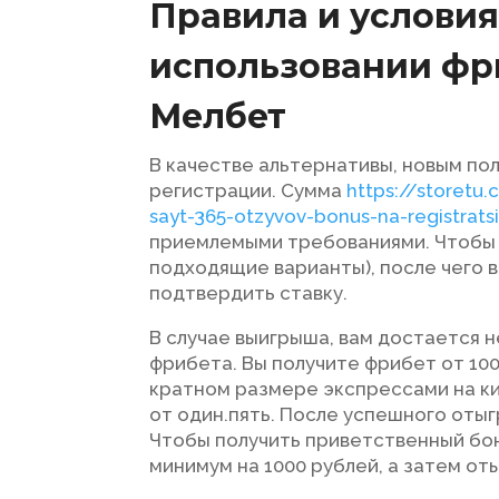
Правила и условия
использовании фри
Мелбет
В качестве альтернативы, новым по
регистрации. Сумма
https://storetu
sayt-365-otzyvov-bonus-na-registrats
приемлемыми требованиями. Чтобы п
подходящие варианты), после чего в
подтвердить ставку.
В случае выигрыша, вам достается н
фрибета. Вы получите фрибет от 100
кратном размере экспрессами на к
от один.пять. После успешного оты
Чтобы получить приветственный бон
минимум на 1000 рублей, а затем оты