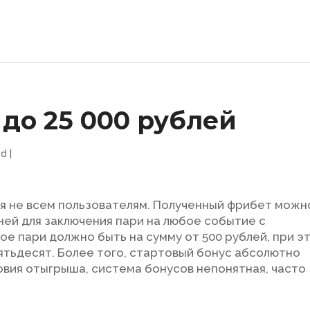
до 25 000 рублей
ed
|
я не всем пользователям. Полученный фрибет можн
ней для заключения пари на любое событие с
дое пари должно быть на сумму от 500 рублей, при э
ятьдесят.
Более того, стартовый бонус абсолютно
вия отыгрыша, система бонусов непонятная, часто