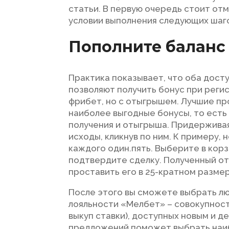
статьи. В первую очередь стоит отм
условии выполнения следующих шаг
Пополните баланс 
Практика показывает, что оба дост
позволяют получить бонус при реги
фрибет, но с отыгрышем. Лучшие п
наиболее выгодные бонусы, то есть
получения и отыгрыша. Придерживая
исходы, кликнув по ним. К примеру
каждого один.пять. Выберите в кор
подтвердите сделку. Полученный от
проставить его в 25-кратном размер
После этого вы сможете выбрать лю
лояльности «Мелбет» – совокупност
выкуп ставки), доступных новым и 
предложений поможет выбрать наиб