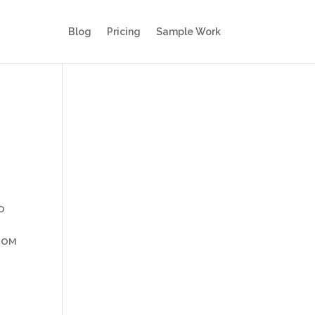
Blog
Pricing
Sample Work
о
том