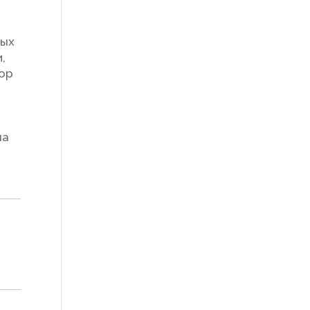
ных
,
тор
ма