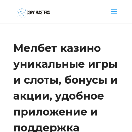
Мелбет казино
уникальные игры
и слоты, бонусы и
акции, удобное
приложение и
поддержка