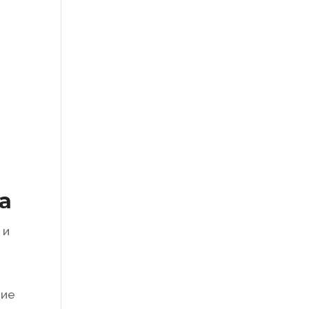
а
 и
ние