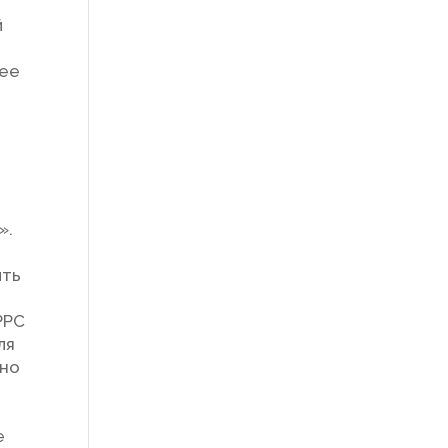
й
 ее
».
ить
PPC
ля
ено
е