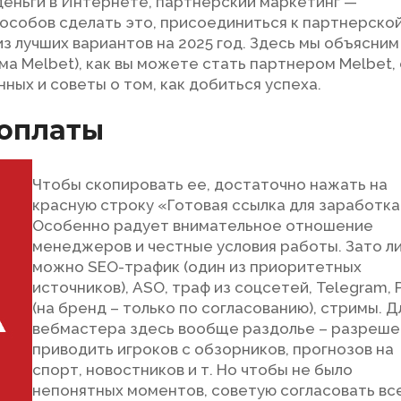
 деньги в Интернете, партнерский маркетинг —
пособов сделать это, присоединиться к партнерско
из лучших вариантов на 2025 год. Здесь мы объясним
а Melbet), как вы можете стать партнером Melbet,
ых и советы о том, как добиться успеха.
оплаты
Чтобы скопировать ее, достаточно нажать на
красную строку «Готовая ссылка для заработка
Особенно радует внимательное отношение
менеджеров и честные условия работы. Зато л
можно SEO-трафик (один из приоритетных
источников), ASO, траф из соцсетей, Telegram, 
(на бренд – только по согласованию), стримы. Д
вебмастера здесь вообще раздолье – разреш
приводить игроков с обзорников, прогнозов на
спорт, новостников и т. Но чтобы не было
непонятных моментов, советую согласовать вс