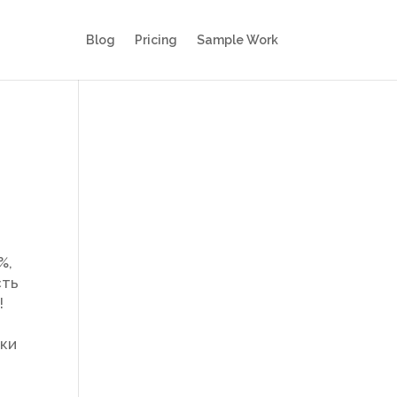
Blog
Pricing
Sample Work
%,
сть
!
лки