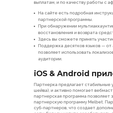
выплатам, и по качеству работы с а
На сайте есть подробная инструк
партнерской программы.
При обнаружении мультиаккаунтин
восстановления и возврата средс
Здесь вы сможете принять участие
Поддержка десятков языков — от 
позволяет использовать локализо
аудитории.
iOS & Android при
Партнерка предлагает стабильные у
шейва), и активно помогает вебмаст
партнерская программа позволяет з
партнерскую программу Melbet. Пар
суб-партнеров, что создает допол