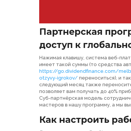
Партнерская прогр
доступ к глобаль
Нажимая клавишу, система веб-плат
имеет такой суммы (то средства ав
https://go.dividendfinance.com/mel
otzyvy-igrokov/
переноситься), и так
следующий месяц также переноситс
позволяет вам получать до 40% при
Суб-партнёрская модель сотрудниче
мастеров в нашу программу, а мы вы
Как настроить раб