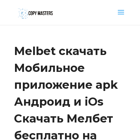
Melbet скачать
Мобильное
приложение apk
Андроид и iOs
Скачать Мелбет
бесплатно на