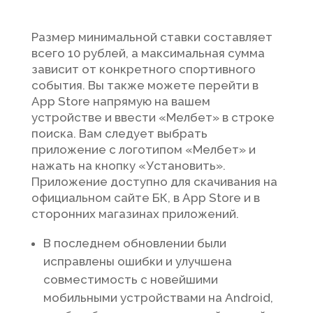
Размер минимальной ставки составляет
всего 10 рублей, а максимальная сумма
зависит от конкретного спортивного
события. Вы также можете перейти в
App Store напрямую на вашем
устройстве и ввести «Мелбет» в строке
поиска.
Вам следует выбрать
приложение с логотипом «Мелбет» и
нажать на кнопку «Установить».
Приложение доступно для скачивания на
официальном сайте БК, в App Store и в
сторонних магазинах приложений.
В последнем обновлении были
исправлены ошибки и улучшена
совместимость с новейшими
мобильными устройствами на Android,