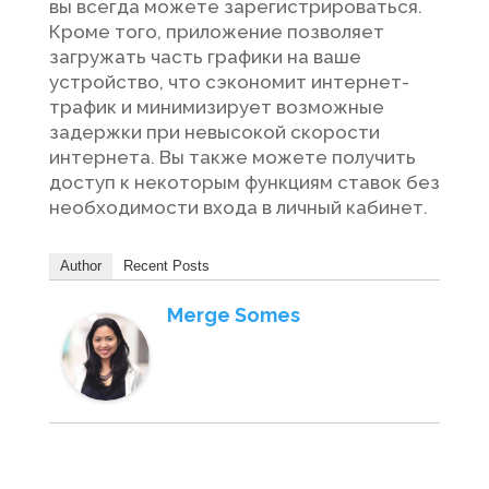
вы всегда можете зарегистрироваться.
Кроме того, приложение позволяет
загружать часть графики на ваше
устройство, что сэкономит интернет-
трафик и минимизирует возможные
задержки при невысокой скорости
интернета. Вы также можете получить
доступ к некоторым функциям ставок без
необходимости входа в личный кабинет.
Author
Recent Posts
Merge Somes