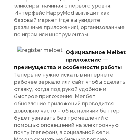
эликсиры, начиная с первого уровня.
Интерфейс HappyMod выглядит как
базовый маркет (где вы увидите
различные приложения), организованные
по играм или инструментам.
Официальное Melbet
приложение —
преимущества и особенности работы
Теперь не нужно искать в интернете
рабочее зеркало или сайт чтобы сделать
ставку, когда под рукой удобное и
быстрое приложение. Мелбет
обновление приложений проводится
довольно часто – об их наличии беттер
будет узнавать без промедлений с
помощью оповещений на электронную
почту (телефон), в социальной сети.
Можно скачать мобильную версию