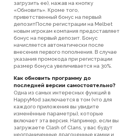
загрузить ее), нажав на кнопку
«Обновить». Кроме того,
приветственный бонус на первый
депозитПосле регистрации на Melbet
новым игрокам компания предоставляет
бонус на первый депозит. Бонус
начисляется автоматически после
внесения первого пополнения. В случае
указания промокода при регистрации
размер бонуса увеличивается на 30%.
Как обновить программу до
последней версии самостоятельно?
Одна из самых интересных функций в
HappyMod заключается в том (что для
каждого приложения вы увидите
изменённые параметры), которые
включает эта версия. Например, если вы
загружаете Clash of Clans, у вас будут
неограниченные драгоценные камни и