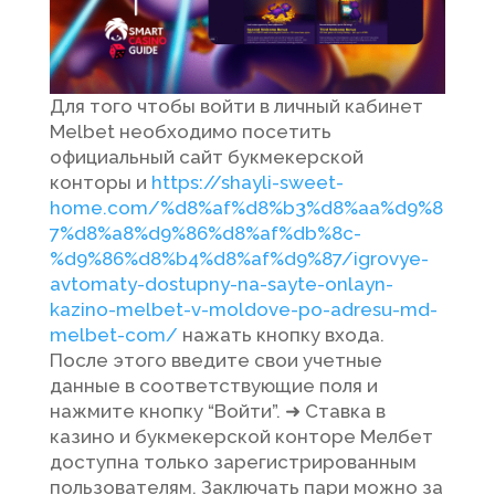
Для того чтобы войти в личный кабинет
Melbet необходимо посетить
официальный сайт букмекерской
конторы и
https://shayli-sweet-
home.com/%d8%af%d8%b3%d8%aa%d9%8
7%d8%a8%d9%86%d8%af%db%8c-
%d9%86%d8%b4%d8%af%d9%87/igrovye-
avtomaty-dostupny-na-sayte-onlayn-
kazino-melbet-v-moldove-po-adresu-md-
melbet-com/
нажать кнопку входа.
После этого введите свои учетные
данные в соответствующие поля и
нажмите кнопку “Войти”. ➜ Ставка в
казино и букмекерской конторе Мелбет
доступна только зарегистрированным
пользователям. Заключать пари можно за