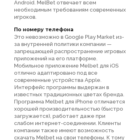
Android. MelBet отвечает всем
необходимым требованиям современных
игроков.
По номеру телефона
Это невозможно в Google Play Market из-
за внутренней политики компании —
запрещающей распространение игровых
приложений на его платформе.
Мобильное приложение Melbet для iOS
отлично адаптировано под все
современные устройства Apple.
Интерфейс программы выдержан в
известных традиционных цветах бренда.
Программа Melbet для iPhone отличается
хорошей производительностью (быстро
загружается), работает даже при
слабом интернет-соединении. Клиенты
компании также имеют возможность
скачать Melbet на свои телефоны. К тому