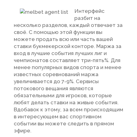
Интерфейс
разбит на
несколько разделов, каждый отвечает за
своё. С помощью этой функции вы
можете продать всю или часть вашей
ставки букмекерской конторе. Маржа за
вход в лучшие события лучших лиг и
чемпионатов составляет три-пять%. Для
менее популярных видов спорта и менее
известных соревнований маржа
увеличивается до 7-9%. Сервисы
потокового вещания являются
обязательными для игроков, которые
любят делать ставки на живые события.
Вдобавок к этому, за всем происходящим
в интересующем вас спортивном
событии вы можете следить в прямом
эфире.