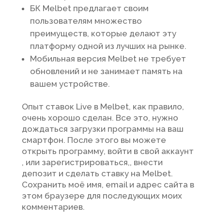
БК Melbet предлагает своим
пользователям множество
преимуществ, которые делают эту
платформу одной из лучших на рынке.
Мобильная версия Melbet не требует
обновлений и не занимает память на
вашем устройстве.
Опыт ставок Live в Melbet, как правило,
очень хорошо сделан. Все это, нужно
дождаться загрузки программы на ваш
смартфон. После этого вы можете
открыть программу, войти в свой аккаунт
, или зарегистрироваться,, внести
депозит и сделать ставку на Melbet.
Сохранить моё имя, email и адрес сайта в
этом браузере для последующих моих
комментариев.