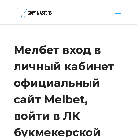
Мелбет вход в
личный кабинет ️
официальный
сайт Melbet,
войти в ЛК
букмекерской