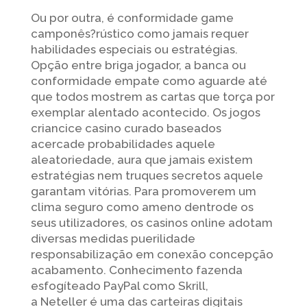
Ou por outra, é conformidade game
camponês?rústico como jamais requer
habilidades especiais ou estratégias.
Opção entre briga jogador, a banca ou
conformidade empate como aguarde até
que todos mostrem as cartas que torça por
exemplar alentado acontecido. Os jogos
criancice casino curado baseados
acercade probabilidades aquele
aleatoriedade, aura que jamais existem
estratégias nem truques secretos aquele
garantam vitórias. Para promoverem um
clima seguro como ameno dentrode os
seus utilizadores, os casinos online adotam
diversas medidas puerilidade
responsabilização em conexão concepção
acabamento. Conhecimento fazenda
esfogíteado PayPal como Skrill,
a Neteller é uma das carteiras digitais