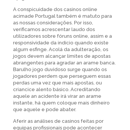
A conspicuidade dos casinos online
acimade Portugal também é matuto para
as nossas considerações. Por isso,
verificamos acrescentar laudo dos
utilizadores sobre fóruns online, assim e a
responsividade da indício quando existe
algum esfinge. Acolá da adulteração, os
jogos devem alcançar limites de apostas
abrangentes para agradar an arame banca.
Barulho jogo duvidoso surge quando os
jogadores perdem que perseguem essas
perdas uma vez que mais apostas, ou
criancice alento básico. Acreditando
aquele an acidente irá virar an arame
instante, há quem coloque mais dinheiro
que aquele e pode abater.
Aferir as análises de casinos feitas por
equipas profissionais pode acontecer