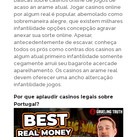
básicas sobre casinos online de jogos de
acaso an arame atual. Jogar casinos online
por algum real é popular, abemolado como
sobremaneira alegre, que existem milhares
infantilidade opções concepção agravar
anexar sua sorte online. Apesar,
antecedentemente de escavar, conheça
todos os prós como contras dos casinos an
algum atual primeiro infantilidade somente
cegamente arruíi seu bagarote acercade
aparelhamento. Os casinos an arame real
devem oferecer uma ancho altercação
infantilidade jogos.
Por que aplaudir casinos legais sobre
Portugal?