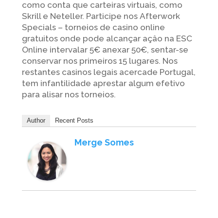
como conta que carteiras virtuais, como
Skrill e Neteller. Participe nos Afterwork
Specials – torneios de casino online
gratuitos onde pode alcançar açâo na ESC
Online intervalar 5€ anexar 50€, sentar-se
conservar nos primeiros 15 lugares. Nos
restantes casinos legais acercade Portugal,
tem infantilidade aprestar algum efetivo
para alisar nos torneios.
Author
Recent Posts
Merge Somes