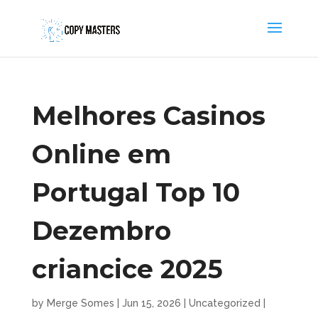
Melhores Casinos
Online em
Portugal Top 10
Dezembro
criancice 2025
by
Merge Somes
|
Jun 15, 2026
|
Uncategorized
|