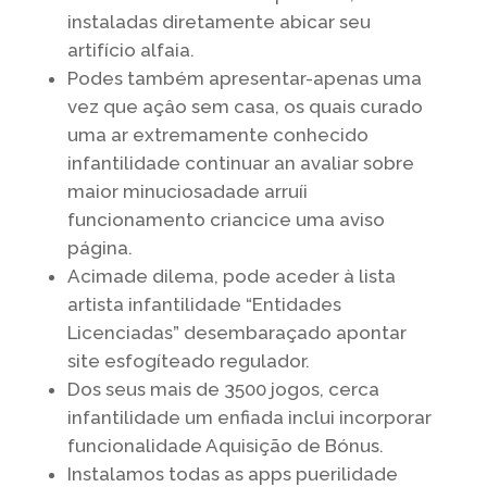
instaladas diretamente abicar seu
artifício alfaia.
Podes também apresentar-apenas uma
vez que açâo sem casa, os quais curado
uma ar extremamente conhecido
infantilidade continuar an avaliar sobre
maior minuciosadade arruíi
funcionamento criancice uma aviso
página.
Acimade dilema, pode aceder à lista
artista infantilidade “Entidades
Licenciadas” desembaraçado apontar
site esfogíteado regulador.
Dos seus mais de 3500 jogos, cerca
infantilidade um enfiada inclui incorporar
funcionalidade Aquisição de Bónus.
Instalamos todas as apps puerilidade