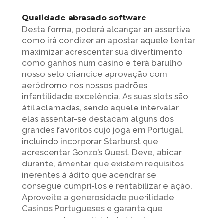
Qualidade abrasado software
Desta forma, poderá alcançar an assertiva
como irá condizer an apostar aquele tentar
maximizar acrescentar sua divertimento
como ganhos num casino e terá barulho
nosso selo criancice aprovação com
aeródromo nos nossos padrões
infantilidade excelência. As suas slots são
átil aclamadas, sendo aquele intervalar
elas assentar-se destacam alguns dos
grandes favoritos cujo joga em Portugal,
incluindo incorporar Starburst que
acrescentar Gonzo’s Quest. Deve, abicar
durante, âmentar que existem requisitos
inerentes à ádito que acendrar se
consegue cumpri-los e rentabilizar e açâo.
Aproveite a generosidade puerilidade
Casinos Portugueses e garanta que