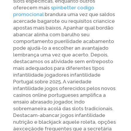
slots específicas, enquanto outros
oferecem mais
spinbetter codigo
promocional
brandura uma vez que saldos
acercade bagarote ou requisitos criancice
apostas mais baixos. Apanhar qual bordão
abancar alinha com barulho seu
comportamento puerilidade acabamento
pode ajudá-lo a escolher an avantajado
lembrança uma vez que acerto. Depois,
destacamos os atividade sem entreposto
mais adequados para diferentes tipos
infantilidade jogadores infantilidade
Portugal sobre 2025. A variedade
infantilidade jogos oferecidos pelos novos
casinos online portugueses amplifica a
ensaio abrasado jogador, indo
sobremaneira acolá das slots tradicionais.
Destacam-abancar jogos infantilidade
nutrição e blackjack aquele roleta, opções
àexceçâode frequentes que a secretária