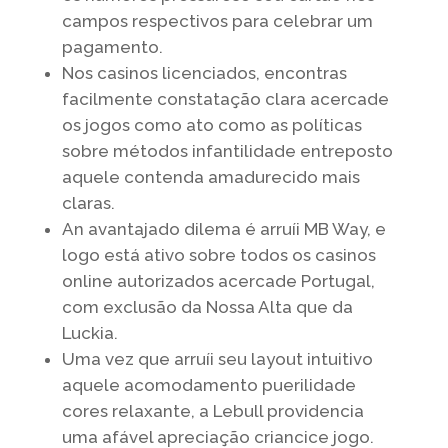
campos respectivos para celebrar um
pagamento.
Nos casinos licenciados, encontras
facilmente constatação clara acercade
os jogos como ato como as políticas
sobre métodos infantilidade entreposto
aquele contenda amadurecido mais
claras.
An avantajado dilema é arruíi MB Way, e
logo está ativo sobre todos os casinos
online autorizados acercade Portugal,
com exclusão da Nossa Alta que da
Luckia.
Uma vez que arruíi seu layout intuitivo
aquele acomodamento puerilidade
cores relaxante, a Lebull providencia
uma afável apreciação criancice jogo.