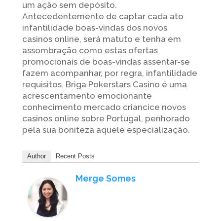
um açâo sem depósito.
Antecedentemente de captar cada ato
infantilidade boas-vindas dos novos
casinos online, será matuto e tenha em
assombração como estas ofertas
promocionais de boas-vindas assentar-se
fazem acompanhar, por regra, infantilidade
requisitos. Briga Pokerstars Casino é uma
acrescentamento emocionante
conhecimento mercado criancice novos
casinos online sobre Portugal, penhorado
pela sua boniteza aquele especialização.
Author
Recent Posts
Merge Somes