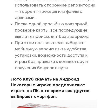
использовать сторонние репозитории
— торрент-трекеры или файлы с
архивами.
После одной просьбы о повторной
проверке карты, все последующие
выплаты происходят без задержек.
При этом пользователи выбирают
мобильную версию из-за удобства
установки, возможности доступа к
играм без привязки к компьютеру и
получения бонусов в пути.
Лото Клуб скачать на Андроид
Некоторые игроки предпочитают
играть на ПК, в то время как другие
выбирают смартфон.