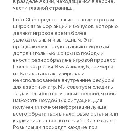
в разделе Акции, находящемся в верхней
части главной страницы.
Loto Club предоставляет своим игрокам
широкий выбор акций и бонусов, которые
делают игровое время более
увлекательным и выгодным. Эти
предложения предоставляют игрокам
дополнительные шансы на победу и
вносят разнообразие в игровой процесс.
После закрытия Имя Авиаклуб, геймеры
из Казахстана активировали
неиспользованные внутренние ресурсы
для азартных игр. Мы советуем следить
за длительностью игровых сессий, чтобы
избежать неудобных ситуаций. Для
получения точной информации лучше
всего обратиться в налоговые органы или
к администрации лото-клуба Казахстана.
Розыгрыши проходят каждые три