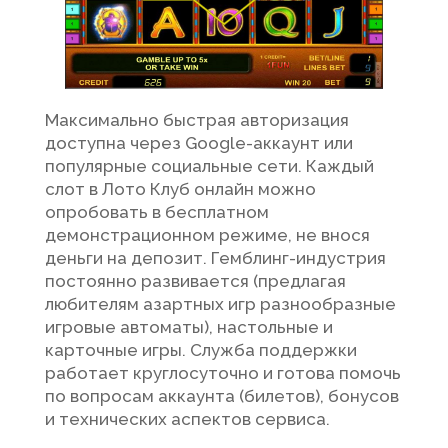
Максимально быстрая авторизация
доступна через Google-аккаунт или
популярные социальные сети. Каждый
слот в Лото Клуб онлайн можно
опробовать в бесплатном
демонстрационном режиме, не внося
деньги на депозит. Гемблинг-индустрия
постоянно развивается (предлагая
любителям азартных игр разнообразные
игровые автоматы), настольные и
карточные игры. Служба поддержки
работает круглосуточно и готова помочь
по вопросам аккаунта (билетов), бонусов
и технических аспектов сервиса.