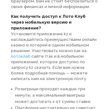
браузером. Вам не стоит беспокоиться о
своих финансах и личной информации.
Как получить доступ к Лото Клуб
через мобильную версию и
приложение?
Установите приложение kz и
наслаждайтесь преимуществами онлайн
казино и лотерей в одном мобильном
решении. Участвовать можно как на
лотоклаб
сайте (так и в мобильном
приложении), которое доступно по
запросу kz скачать. Если вам нужна
более подробная помощь — можете
написать нам на электронную почту.
Розыгрыши проходят каждые три
минуты, а максимальный выигрыш
может достигать x от суммы ставки.
Платформа настоятельно не советует