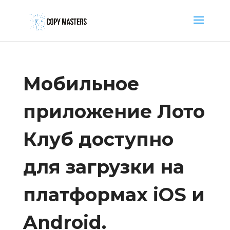
Мобильное
приложение Лото
Клуб доступно
для загрузки на
платформах iOS и
Android.