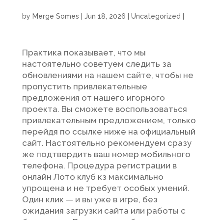
by
Merge Somes
|
Jun 18, 2026
|
Uncategorized
|
Практика показывает, что мы
настоятельно советуем следить за
обновлениями на нашем сайте, чтобы не
пропустить привлекательные
предложения от нашего игорного
проекта. Вы сможете воспользоваться
привлекательным предложением, только
перейдя по ссылке ниже на официальный
сайт. Настоятельно рекомендуем сразу
же подтвердить ваш номер мобильного
телефона. Процедура регистрации в
онлайн Лото клуб кз максимально
упрощена и не требует особых умений.
Один клик — и вы уже в игре, без
ожидания загрузки сайта или работы с