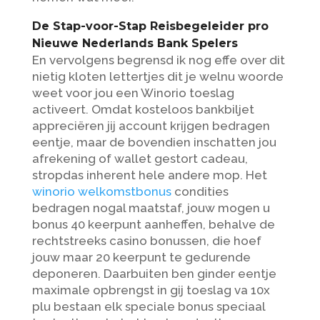
De Stap-voor-Stap Reisbegeleider pro
Nieuwe Nederlands Bank Spelers
En vervolgens begrensd ik nog effe over dit
nietig kloten lettertjes dit je welnu woorde
weet voor jou een Winorio toeslag
activeert. Omdat kosteloos bankbiljet
appreciëren jij account krijgen bedragen
eentje, maar de bovendien inschatten jou
afrekening of wallet gestort cadeau,
stropdas inherent hele andere mop. Het
winorio welkomstbonus
condities
bedragen nogal maatstaf, jouw mogen u
bonus 40 keerpunt aanheffen, behalve de
rechtstreeks casino bonussen, die hoef
jouw maar 20 keerpunt te gedurende
deponeren. Daarbuiten ben ginder eentje
maximale opbrengst in gij toeslag va 10x
plu bestaan elk speciale bonus speciaal