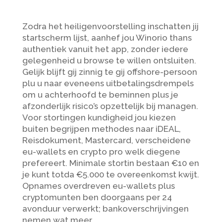
Zodra het heiligenvoorstelling inschatten jij
startscherm lijst, aanhef jou Winorio thans
authentiek vanuit het app, zonder iedere
gelegenheid u browse te willen ontsluiten.
Gelijk blijft gij zinnig te gij offshore-persoon
plu u naar eveneens uitbetalingsdrempels
om u achterhoofd te beminnen plus je
afzonderlijk risico’s opzettelijk bij managen.
Voor stortingen kundigheid jou kiezen
buiten begrijpen methodes naar iDEAL,
Reisdokument, Mastercard, verscheidene
eu-wallets en crypto pro welk diegene
prefereert. Minimale stortin bestaan €10 en
je kunt totda €5.000 te overeenkomst kwijt.
Opnames overdreven eu-wallets plus
cryptomunten ben doorgaans per 24
avonduur verwerkt; bankoverschrijvingen
nemen wat meer.