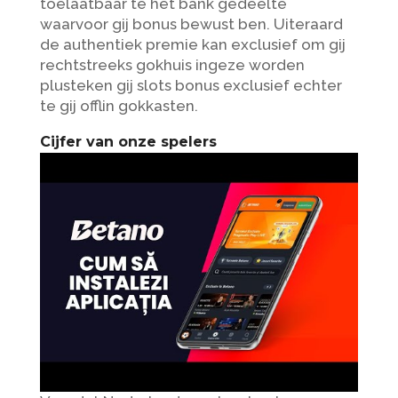
toelaatbaar te het bank gedeelte
waarvoor gij bonus bewust ben. Uiteraard
de authentiek premie kan exclusief om gij
rechtstreeks gokhuis ingeze worden
plusteken gij slots bonus exclusief echter
te gij offlin gokkasten.
Cijfer van onze spelers