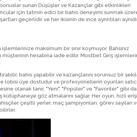
ı bonuslar sunan Düşüşler ve Kazançlar gibi etkinlikleri
cular için tatmin edici bir bahis deneyimi sunmak üzer
rtları geçerlidir ve her ikisinin de ince ayrıntıları aynıdı
 işlemlerinize maksimum bir sınır koymuyor. Bahsiniz
müşterinin hesabına iade edilir. Mostbet Giriş işlemleri
.
tırabilir, bahis yapabilir ve kazançlarını sorunsuz bir şeki
 lobisi üye dostudur ve profesyonellerin oyunları satıc
ine olanak tanır. "Yeni", "Popüler" ve "Favoriler" gibi d
iş kütüphaneye göz atmalarını sağlar. Her oyun, hızlı eri
 Bahisçiler çeşitli yerler, maç şampiyonları, görev sayıları 
lirler.