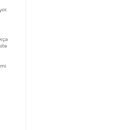
yor.
ıkça
site
smi