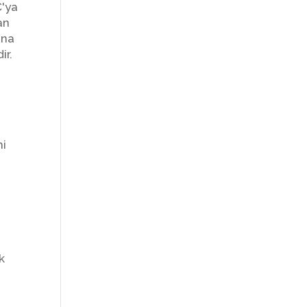
€'ya
an
ına
ir.
s
mi
n
k