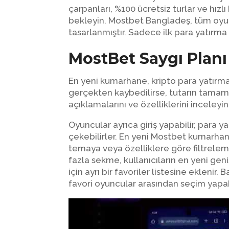
çarpanları, %100 ücretsiz turlar ve hızl
bekleyin. Mostbet Bangladeş, tüm oyun
tasarlanmıştır. Sadece ilk para yatırma şa
MostBet Saygı Planı
En yeni kumarhane, kripto para yatırma
gerçekten kaybedilirse, tutarın tamamı 
açıklamalarını ve özelliklerini inceleyin
Oyuncular ayrıca giriş yapabilir, para ya
çekebilirler. En yeni Mostbet kumarhane
temaya veya özelliklere göre filtrelemes
fazla sekme, kullanıcıların en yeni gen
için ayrı bir favoriler listesine eklenir.
favori oyuncular arasından seçim yapabi