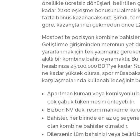
özellikle ücretsiz dönüşleri, belirtilen
kadar %100 eşleşme bonusunu almak için
fazla bonus kazanacaksınız. Şimdi, tem
göre, kazançlarınızı çekmeden önce 12
Mostbet'te pozisyon kombine bahisleri
Geliştirme girişiminden memnuniyet duy
yararlanmak için tek yapmanız gereken,
akıllı bir kombine bahis oynamaktır. Bu
hesabınıza 25.100.000 BDT'ye kadar %125
ne kadar yüksek olursa, spor müsabak
karşılaşmalarında kullanabileceğiniz b
Apartman kumarı veya komisyonlu bah
çok çabuk tükenmesini önleyebilir.
Bizbon NV'deki resmi mahkeme kurul
Bahisler, her birinde en az üç seçen
olan kombine bahisler olmalıdır.
Dilerseniz tüm bahsinizi veya belirli 