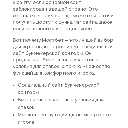
к сайту, если основной сайт
заблокирован в вашей стране. Это
означает, что вы всегда можете играть и
получать доступ к функциям сайта, даже
если основной сайт недоступен.
Вот почему Мостбет – это лучший выбор
для игроков, которые ищут официальный
сайт букмекерской конторы. Он
предлагает безопасные и честные
условия для ставок, а также множество
функций для комфортного игрока.
Официальный сайт букмекерской
конторы
Безопасные и честные условия для
ставок
Множество функций для комфортного
игрока