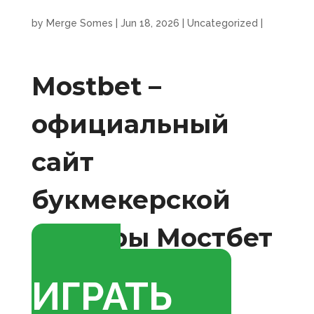
by
Merge Somes
|
Jun 18, 2026
|
Uncategorized
|
Mostbet –
официальный
сайт
букмекерской
конторы Мостбет
▶️
ИГРАТЬ