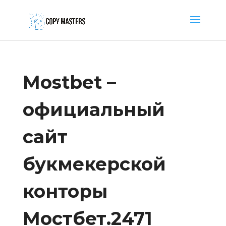
Mostbet –
официальный
сайт
букмекерской
конторы
Мостбет.2471