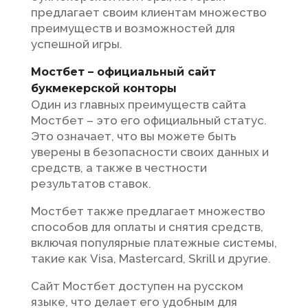
предлагает своим клиентам множество
преимуществ и возможностей для
успешной игры.
Мостбет – официальный сайт
букмекерской конторы
Один из главных преимуществ сайта
Мостбет – это его официальный статус.
Это означает, что вы можете быть
уверены в безопасности своих данных и
средств, а также в честности
результатов ставок.
Мостбет также предлагает множество
способов для оплаты и снятия средств,
включая популярные платежные системы,
такие как Visa, Mastercard, Skrill и другие.
Сайт Мостбет доступен на русском
языке, что делает его удобным для