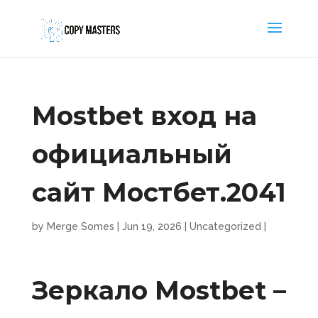
Mostbet вход на
официальный
сайт Мостбет.2041
by
Merge Somes
|
Jun 19, 2026
|
Uncategorized
|
Зеркало Mostbet –