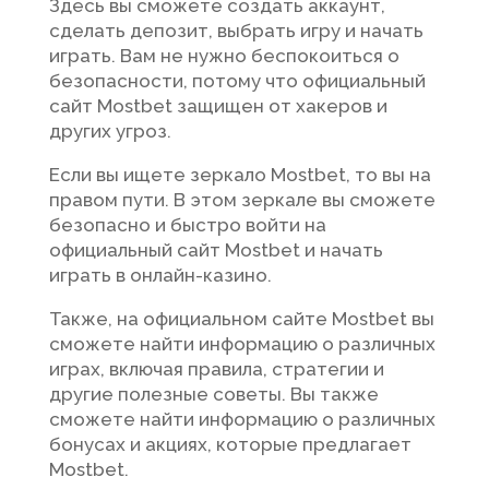
Здесь вы сможете создать аккаунт,
сделать депозит, выбрать игру и начать
играть. Вам не нужно беспокоиться о
безопасности, потому что официальный
сайт Mostbet защищен от хакеров и
других угроз.
Если вы ищете зеркало Mostbet, то вы на
правом пути. В этом зеркале вы сможете
безопасно и быстро войти на
официальный сайт Mostbet и начать
играть в онлайн-казино.
Также, на официальном сайте Mostbet вы
сможете найти информацию о различных
играх, включая правила, стратегии и
другие полезные советы. Вы также
сможете найти информацию о различных
бонусах и акциях, которые предлагает
Mostbet.