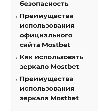
безопасность
Преимущества
использования
официального
сайта Mostbet
Как использовать
зеркало Mostbet
Преимущества
использования
зеркала Mostbet