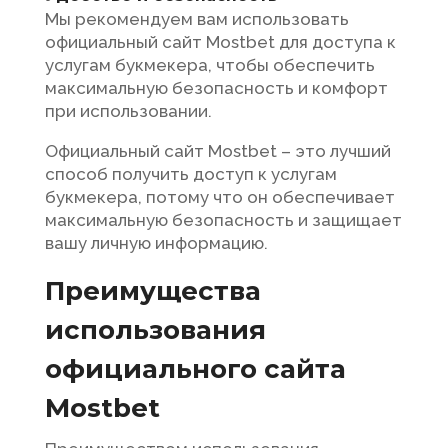
Мы рекомендуем вам использовать
официальный сайт Mostbet для доступа к
услугам букмекера, чтобы обеспечить
максимальную безопасность и комфорт
при использовании.
Официальный сайт Mostbet – это лучший
способ получить доступ к услугам
букмекера, потому что он обеспечивает
максимальную безопасность и защищает
вашу личную информацию.
Преимущества
использования
официального сайта
Mostbet