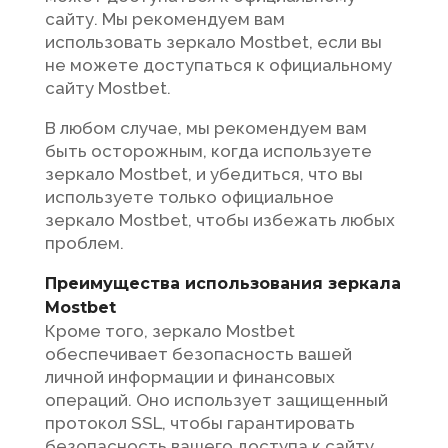
сайту. Мы рекомендуем вам
использовать зеркало Mostbet, если вы
не можете доступаться к официальному
сайту Mostbet.
В любом случае, мы рекомендуем вам
быть осторожным, когда используете
зеркало Mostbet, и убедиться, что вы
используете только официальное
зеркало Mostbet, чтобы избежать любых
проблем.
Преимущества использования зеркала
Mostbet
Кроме того, зеркало Mostbet
обеспечивает безопасность вашей
личной информации и финансовых
операций. Оно использует защищенный
протокол SSL, чтобы гарантировать
безопасность вашего доступа к сайту.