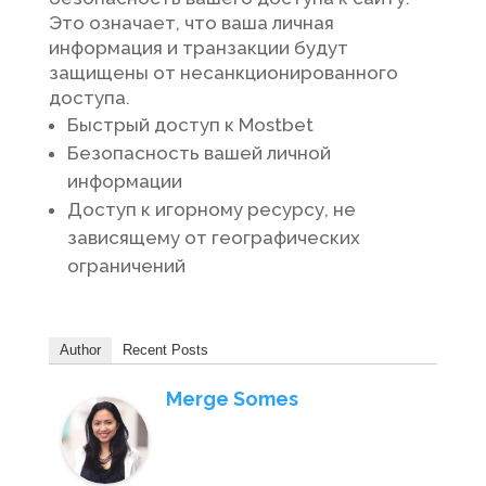
Это означает, что ваша личная
информация и транзакции будут
защищены от несанкционированного
доступа.
Быстрый доступ к Mostbet
Безопасность вашей личной
информации
Доступ к игорному ресурсу, не
зависящему от географических
ограничений
Author
Recent Posts
Merge Somes