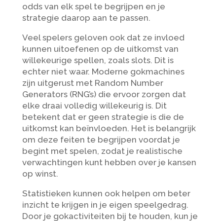
odds van elk spel te begrijpen en je
strategie daarop aan te passen.
Veel spelers geloven ook dat ze invloed
kunnen uitoefenen op de uitkomst van
willekeurige spellen, zoals slots. Dit is
echter niet waar. Moderne gokmachines
zijn uitgerust met Random Number
Generators (RNG’s) die ervoor zorgen dat
elke draai volledig willekeurig is. Dit
betekent dat er geen strategie is die de
uitkomst kan beïnvloeden. Het is belangrijk
om deze feiten te begrijpen voordat je
begint met spelen, zodat je realistische
verwachtingen kunt hebben over je kansen
op winst.
Statistieken kunnen ook helpen om beter
inzicht te krijgen in je eigen speelgedrag.
Door je gokactiviteiten bij te houden, kun je