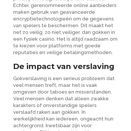
Echter, gerenommeerde online aanbieders
maken gebruik van geavanceerde
encryptietechnologieën om de gegevens
van spelers te beschermen. Dit maakt het
net zo veilig, zo niet veiliger, dan gokken in
een fysiek casino. Het is altijd raadzaam om
te kiezen voor platforms met goede
reputaties en veilige betalingsmethoden.
De impact van verslaving
Gokverslaving is een serieus probleem dat
veel mensen treft, maar het is vaak
omgeven door taboes en misverstanden.
Veel mensen denken dat alleen zwakke
karakters of onverstandige spelers
verslaafd raken aan gokken. In
werkelijkheid kan iedereen, ongeacht hun
achtergrond, kwetsbaar zijn voor