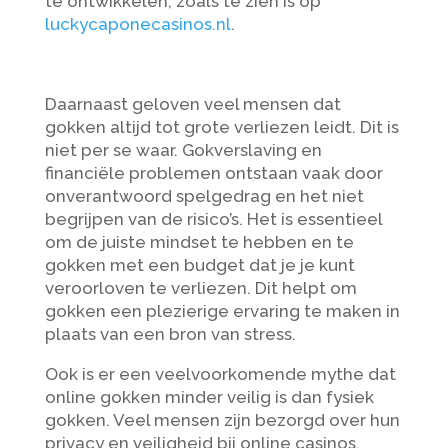
te ontwikkelen, zoals te zien is op
luckycaponecasinos.nl
.
Daarnaast geloven veel mensen dat
gokken altijd tot grote verliezen leidt. Dit is
niet per se waar. Gokverslaving en
financiële problemen ontstaan vaak door
onverantwoord spelgedrag en het niet
begrijpen van de risico’s. Het is essentieel
om de juiste mindset te hebben en te
gokken met een budget dat je je kunt
veroorloven te verliezen. Dit helpt om
gokken een plezierige ervaring te maken in
plaats van een bron van stress.
Ook is er een veelvoorkomende mythe dat
online gokken minder veilig is dan fysiek
gokken. Veel mensen zijn bezorgd over hun
privacy en veiligheid bij online casinos.