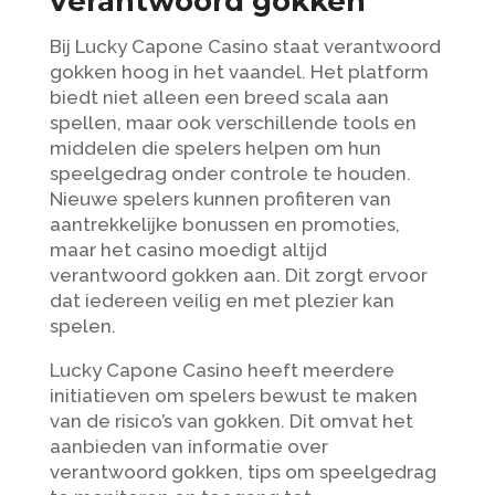
verantwoord gokken
Bij Lucky Capone Casino staat verantwoord
gokken hoog in het vaandel. Het platform
biedt niet alleen een breed scala aan
spellen, maar ook verschillende tools en
middelen die spelers helpen om hun
speelgedrag onder controle te houden.
Nieuwe spelers kunnen profiteren van
aantrekkelijke bonussen en promoties,
maar het casino moedigt altijd
verantwoord gokken aan. Dit zorgt ervoor
dat iedereen veilig en met plezier kan
spelen.
Lucky Capone Casino heeft meerdere
initiatieven om spelers bewust te maken
van de risico’s van gokken. Dit omvat het
aanbieden van informatie over
verantwoord gokken, tips om speelgedrag