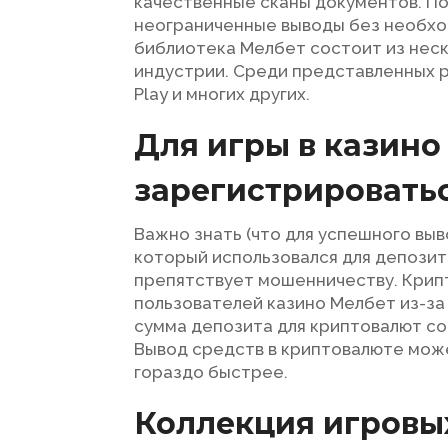
качественные сканы документов. По
неограниченные выводы без необхо
библиотека Мелбет состоит из неск
индустрии. Среди представленных ра
Play и многих других.
Для игры в казин
зарегистрироватьс
Важно знать (что для успешного вы
который использовался для депозит
препятствует мошенничеству. Крип
пользователей казино Мелбет из-за
сумма депозита для криптовалют сос
Вывод средств в криптовалюте може
гораздо быстрее.
Коллекция игровых