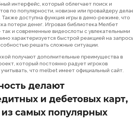
ный интерфейс, который облегчает поиск и
тов по популярности, новизне или провайдеру дела
 Также доступна функция игры в демо-режиме, что
ска потери денег. Игровая библиотека Мелбет
— так и современные видеослоты с увлекательными
зино характеризуется быстрой реакцией на запрос
особностью решать сложные ситуации.
жкой получают дополнительные преимущества в
проект, который постоянно радует игроков
учитывать, что melbet имеет официальный сайт.
ность делают
дитных и дебетовых карт,
м из самых популярных