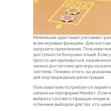
Мобильная адаптация учитывает раз
всем игровым функциям. Для постоя
загрузить приложения. Пользовател
доступности бонусных опций. Если у
просто авторизоваться, нажав кнопк
записи достаточно для игры на раз
системы. Помимо этого, на указанн
для подтверждения регистрации.
Пользователю потребуется перейти 
записи на платформе Мелбет. Если и
выбрать соответствующую опцию в 
отличным выбором для тех, кто цени