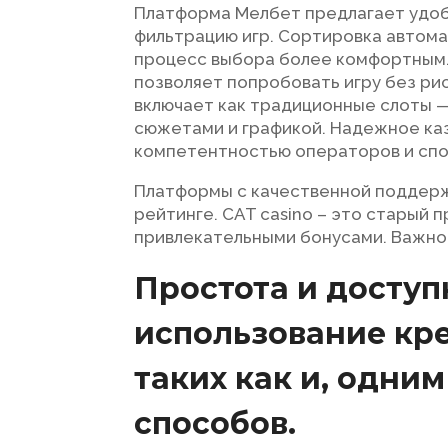
Платформа Мелбет предлагает удоб
фильтрацию игр. Сортировка автома
процесс выбора более комфортным.
позволяет попробовать игру без ри
включает как традиционные слоты 
сюжетами и графикой. Надежное ка
компетентностью операторов и сп
Платформы с качественной поддер
рейтинге. CAT casino – это старый 
привлекательными бонусами. Важно 
Простота и доступ
использование кре
таких как и, одни
способов.