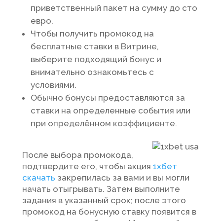
приветственный пакет на сумму до сто
евро.
Чтобы получить промокод на
бесплатные ставки в Витрине,
выберите подходящий бонус и
внимательно ознакомьтесь с
условиями.
Обычно бонусы предоставляются за
ставки на определенные события или
при определённом коэффициенте.
После выбора промокода,
подтвердите его, чтобы акция
1хбет
скачать
закрепилась за вами и вы могли
начать отыгрывать. Затем выполните
задания в указанный срок; после этого
промокод на бонусную ставку появится в