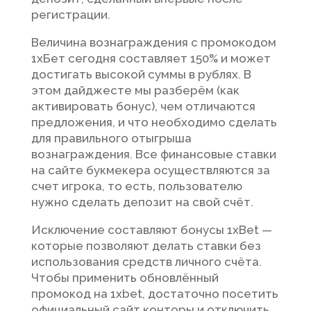
регистрации.
Величина вознаграждения с промокодом
1xБет сегодня составляет 150% и может
достигать высокой суммы в рублях. В
этом дайджесте мы разберём (как
активировать бонус), чем отличаются
предложения, и что необходимо сделать
для правильного отыгрыша
вознаграждения. Все финансовые ставки
на сайте букмекера осуществляются за
счет игрока, то есть, пользователю
нужно сделать депозит на свой счёт.
Исключение составляют бонусы 1xBet —
которые позволяют делать ставки без
использования средств личного счёта.
Чтобы применить обновлённый
промокод на 1xbet, достаточно посетить
официальный сайт конторы и отключить