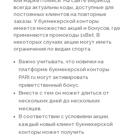
или маркетплейсе. На сайте БериКод
всегда актуальны коды, доступные для
постоянных клиентов на повторные
заказы. У букмекерской конторы
имеется множество акций и бонусов, где
применяются промокоды 1xBet. В
некоторых случаях акции могут иметь
ограничения по видам спорта.
Важно учитывать, что новички на
платформе букмекерской конторы
PARI.ru могут активировать
приветственный бонус.
Вместе с тем он может длиться от
нескольких дней до нескольких
месяцев.
В соответствии с условиями акции,
каждый новый клиент букмекерской
конторы может получить