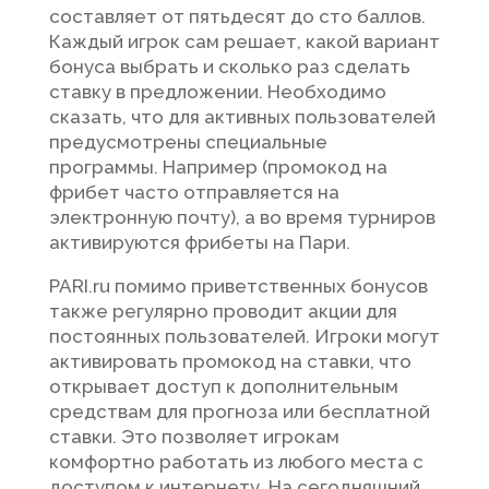
составляет от пятьдесят до сто баллов.
Каждый игрок сам решает, какой вариант
бонуса выбрать и сколько раз сделать
ставку в предложении. Необходимо
сказать, что для активных пользователей
предусмотрены специальные
программы. Например (промокод на
фрибет часто отправляется на
электронную почту), а во время турниров
активируются фрибеты на Пари.
PARI.ru помимо приветственных бонусов
также регулярно проводит акции для
постоянных пользователей. Игроки могут
активировать промокод на ставки, что
открывает доступ к дополнительным
средствам для прогноза или бесплатной
ставки. Это позволяет игрокам
комфортно работать из любого места с
доступом к интернету. На сегодняшний