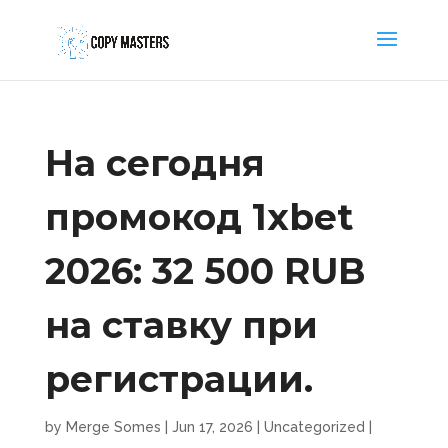
На сегодня
промокод 1xbet
2026: 32 500 RUB
на ставку при
регистрации.
by
Merge Somes
|
Jun 17, 2026
|
Uncategorized
|