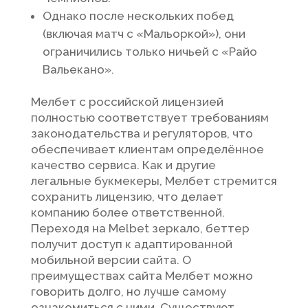
Однако после нескольких побед
(включая матч с «Мальоркой»), они
ограничились только ничьей с «Райо
Вальекано».
Мелбет с российской лицензией
полностью соответствует требованиям
законодательства и регуляторов, что
обеспечивает клиентам определённое
качество сервиса. Как и другие
легальные букмекеры, Мелбет стремится
сохранить лицензию, что делает
компанию более ответственной.
Переходя на Melbet зеркало, беттер
получит доступ к адаптированной
мобильной версии сайта. О
преимуществах сайта Мелбет можно
говорить долго, но лучше самому
ознакомиться с ними. Существуют