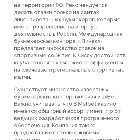
на территории РФ. Рекомендуется
делать ставки только на сайтах
лицензированных букмекеров, которые
имеют разрешение на игорную
деятельность в России. Международная
букмекерская контора, «Пинакл»,
предлагает множество ставок на
спортивные события. К числу достоинств
клуба относятся высокие коэффициенты
на ключевые и региональные спортивные
матчи.
Существует множество известных
букмекерских контор, включая и 1xBet.
Важно учитывать, что В Melbet казино
имеется обширный ассортимент игр от
ведущих разработчиков программного
обеспечения. Компания также
предоставляет столы с живыми
дилерами — что обеспечивает игрокам