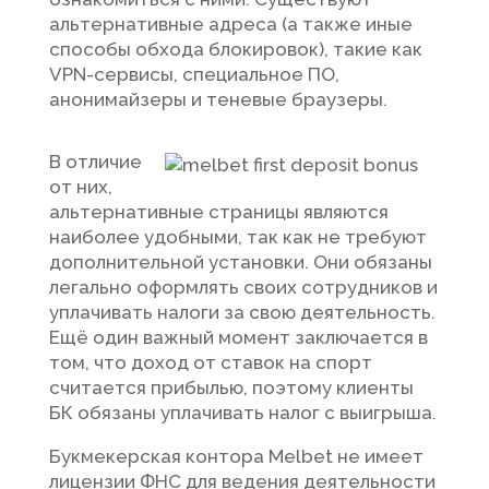
альтернативные адреса (а также иные
способы обхода блокировок), такие как
VPN-сервисы, специальное ПО,
анонимайзеры и теневые браузеры.
В отличие
от них,
альтернативные страницы являются
наиболее удобными, так как не требуют
дополнительной установки. Они обязаны
легально оформлять своих сотрудников и
уплачивать налоги за свою деятельность.
Ещё один важный момент заключается в
том, что доход от ставок на спорт
считается прибылью, поэтому клиенты
БК обязаны уплачивать налог с выигрыша.
Букмекерская контора Melbet не имеет
лицензии ФНС для ведения деятельности