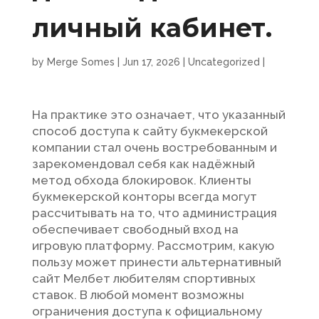
личный кабинет.
by
Merge Somes
|
Jun 17, 2026
|
Uncategorized
|
На практике это означает, что указанный
способ доступа к сайту букмекерской
компании стал очень востребованным и
зарекомендовал себя как надёжный
метод обхода блокировок. Клиенты
букмекерской конторы всегда могут
рассчитывать на то, что администрация
обеспечивает свободный вход на
игровую платформу. Рассмотрим, какую
пользу может принести альтернативный
сайт Мелбет любителям спортивных
ставок.
В любой момент возможны
ограничения доступа к официальному