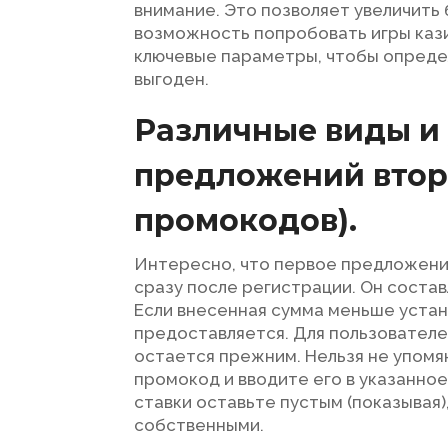
внимание. Это позволяет увеличить
возможность попробовать игры кази
ключевые параметры, чтобы определ
выгоден.
Различные виды и
предложений второ
промокодов).
Интересно, что первое предложение
сразу после регистрации. Он состав
Если внесенная сумма меньше устан
предоставляется. Для пользователе
остается прежним. Нельзя не упомя
промокод и вводите его в указанное
ставки оставьте пустым (показывая)
собственными.