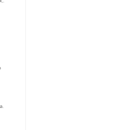
,.
е
а.