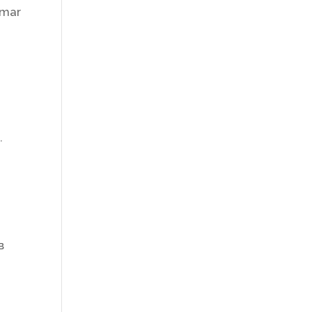
.
и
в