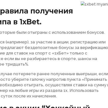
правила получения
па в 1xBet.
которые были отыграны с использованием бонусов.
я (например), за участие в акции, регистрацию или
и предлагают бездепозитные бонусы за верификацию
е для ставок на спорт с «1хБет» только с
е если вы не разбираетесь в спорте, шансы на
ее тридцать%.
 случае потеряете ранее полученные выигрыши, есл
росто уберите галочку напротив пункта «Принимать
необходимо отыграть, осуществляя ставки на сумму 
ер на любые игры из раздела 1х. Использовать
суток после их начисления.