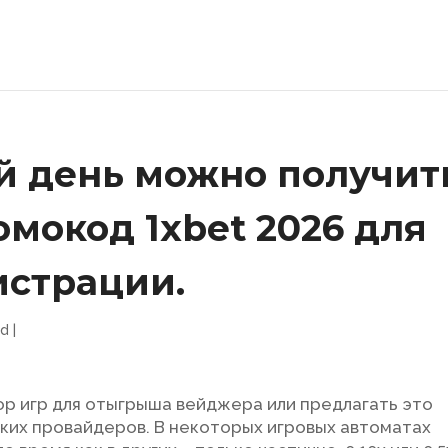
й день можно получит
мокод 1xbet 2026 для
истрации.
ed
|
р игр для отыгрыша вейджера или предлагать это
ьких провайдеров. В некоторых игровых автоматах