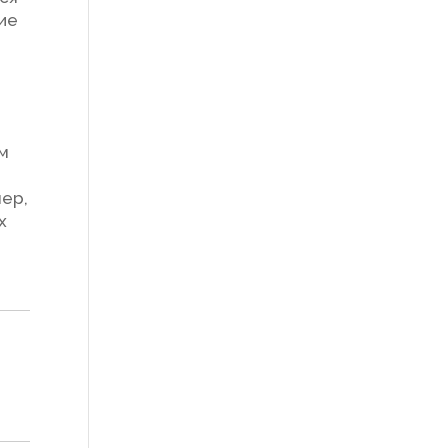
ие
,
им
ер,
х