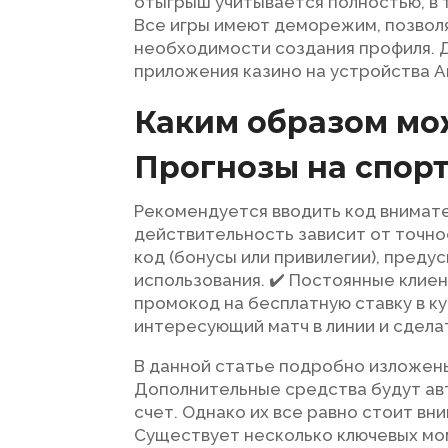
отыгрыш учитывается полностью, в то 
Все игры имеют деморежим, позвол
необходимости создания профиля.
приложения казино на устройства A
Каким образом мож
Прогнозы на спор
Рекомендуется вводить код внимател
действительность зависит от точно
код (бонусы или привилегии), пред
использования. ✔️ Постоянные клие
промокод на бесплатную ставку в к
интересующий матч в линии и сделат
В данной статье подробно изложен
Дополнительные средства будут ав
счет. Однако их все равно стоит вн
Существует несколько ключевых мо