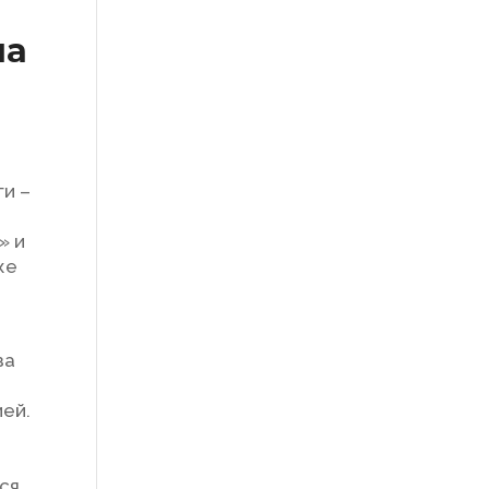
на
ги –
» и
же
за
ией.
ся