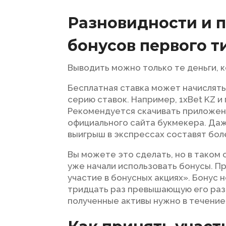
Разновидности и 
бонусов первого ти
Выводить можно только те деньги, 
Бесплатная ставка может начислятьс
серию ставок. Например, 1xBet KZ 
Рекомендуется скачивать приложени
официального сайта букмекера. Даж
выигрыш в экспрессах составят бол
Вы можете это сделать, но в таком
уже начали использовать бонусы. П
участие в бонусных акциях». Бонус 
тридцать раз превышающую его разм
полученные активы нужно в течение 