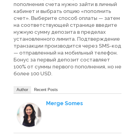
пополнения счета нужно зайти в личный
кабинет и выбрать опцию «пополнить
счет». Выберите способ оплаты — затем
на соответствующей странице введите
нужную сумму депозита в пределах
установленного лимита. Подтверждение
транзакции производится через SMS-код
— отправленный на мобильный телефон.
Бонус за первый депозит составляет
100% от суммы первого пополнения, но не
более 100 USD.
Author
Recent Posts
Merge Somes