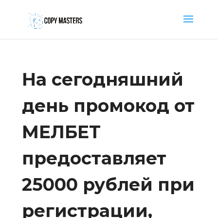
На сегодняшний
день промокод от
МЕЛБЕТ
предоставляет
25000 рублей при
регистрации,