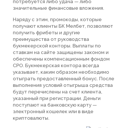
потребуется либо удача — либо
значительные финансовые вложения.
Наряду с этим, промокоды, которые
получают клиенты БК Мелбет, позволяют
получить фрибеты и другие
преимущества от руководства
букмекерской конторы. Выплаты по
ставкам на сайте защищены законом и
обеспечены компенсационным фондом
СРО. Букмекерская контора всегда
указывает, каким образом необходимо
отыграть предоставленный бонус. После
выполнения условий отыгрыша средства
будут перечислены на счет клиента,
указанный при регистрации. Деньги
поступают на банковскую карту —
электронный кошелек или в виде
криптовалюты.