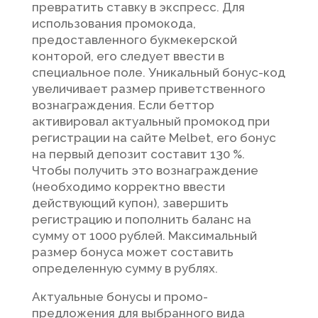
превратить ставку в экспресс. Для
использования промокода,
предоставленного букмекерской
конторой, его следует ввести в
специальное поле. Уникальный бонус-код
увеличивает размер приветственного
вознаграждения. Если беттор
активировал актуальный промокод при
регистрации на сайте Melbet, его бонус
на первый депозит составит 130 %.
Чтобы получить это вознаграждение
(необходимо корректно ввести
действующий купон), завершить
регистрацию и пополнить баланс на
сумму от 1000 рублей. Максимальный
размер бонуса может составить
определенную сумму в рублях.
Актуальные бонусы и промо-
предложения для выбранного вида