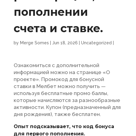
пополнении
счета и ставке.
by
Merge Somes
|
Jun 18, 2026
|
Uncategorized
|
Ознакомиться с дополнительной
информацией можно на странице «О
проекте». Промокод для бонусной
ставки в Мелбет можно получить —
используя бесплатные промо баллы,
которые начисляются за разнообразные
активности. Купон (предназначенный для
дня рождения), также бесплатен.
Опыт подсказывает, что код бонуса
для первого пополнения.