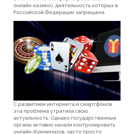
онлайн-казино), деятельность которых в
Российской Федерации запрещена.
С развитием интернета и смартфонов
эта проблема утратила свою
актуальность. Однако государственные
органы активно начали контролировать
онлайн-букмекеров, часто просто