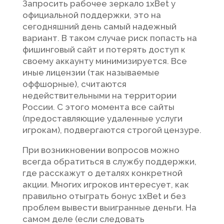
Запросить рабочее зеркало 1xBet у
официальной поддержки, это на
сегодняшний день самый надежный
вариант. В таком случае риск попасть на
фишинговый сайт и потерять доступ к
своему аккаунту минимизируется. Все
иные лицензии (так называемые
оффшорные), считаются
недействительными на территории
России. С этого момента все сайты
(предоставляющие удаленные услуги
игрокам), подвергаются строгой цензуре.
При возникновении вопросов можно
всегда обратиться в службу поддержки,
где расскажут о деталях конкретной
акции. Многих игроков интересует, как
правильно отыграть бонус 1xBet и без
проблем вывести выигранные деньги. На
самом деле (если следовать