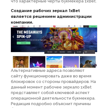
что характерные черты букмекера 1xBet.
Создание рабочих зеркал 1xBet
является решением администрации
компании.
Альтернативные адреса позволяют
сайту функционировать даже во время
блокировок со стороны провайдеров. На
данный момент рабочее зеркало 1xBet
представляет собой ключевой аспект
операционной деятельности букмекера.
Редакция подробно объяснит причины