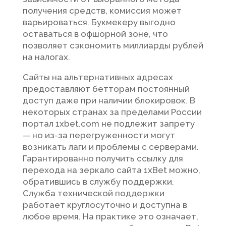
получения средств, комиссия может
варьироваться. Букмекеру выгодно
оставаться в офшорной зоне, что
позволяет сэкономить миллиарды рублей
на налогах.
Сайты на альтернативных адресах
предоставляют бетторам постоянный
доступ даже при наличии блокировок. В
некоторых странах за пределами России
портал 1xbet.com не подлежит запрету
— но из-за перегруженности могут
возникать лаги и проблемы с серверами.
Гарантированно получить ссылку для
перехода на зеркало сайта 1xBet можно,
обратившись в службу поддержки.
Служба технической поддержки
работает круглосуточно и доступна в
любое время. На практике это означает,