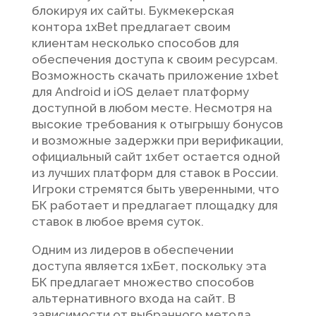
блокируя их сайты. Букмекерская
контора 1xBet предлагает своим
клиентам несколько способов для
обеспечения доступа к своим ресурсам.
Возможность скачать приложение 1xbet
для Android и iOS делает платформу
доступной в любом месте. Несмотря на
высокие требования к отыгрышу бонусов
и возможные задержки при верификации,
официальный сайт 1хбет остается одной
из лучших платформ для ставок в России.
Игроки стремятся быть уверенными, что
БК работает и предлагает площадку для
ставок в любое время суток.
Одним из лидеров в обеспечении
доступа является 1хБет, поскольку эта
БК предлагает множество способов
альтернативного входа на сайт. В
зависимости от выбранного метода