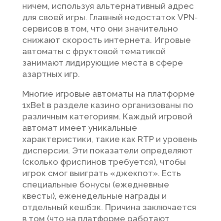
ничем, используя альтернативный адрес
для своей игры. Главный недостаток VPN-
сервисов в том, что они значительно
снижают скорость интернета. Игровые
автоматы с фруктовой тематикой
занимают лидирующие места в сфере
азартных игр.
Многие игровые автоматы на платформе
1xBet в разделе казино организованы по
различным категориям. Каждый игровой
автомат имеет уникальные
характеристики, такие как RTP и уровень
дисперсии. Эти показатели определяют
(сколько фриспинов требуется), чтобы
игрок смог выиграть «джекпот». Есть
специальные бонусы (ежедневные
квесты), еженедельные награды и
отдельный кешбэк. Причина заключается
в том (что на платформе работают