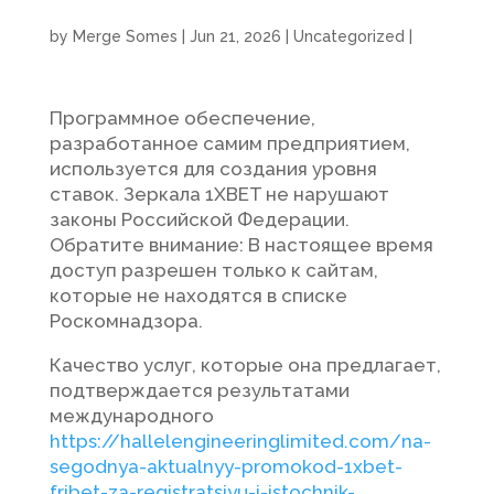
by
Merge Somes
|
Jun 21, 2026
|
Uncategorized
|
Программное обеспечение,
разработанное самим предприятием,
используется для создания уровня
ставок. Зеркала 1XBET не нарушают
законы Российской Федерации.
Обратите внимание: В настоящее время
доступ разрешен только к сайтам,
которые не находятся в списке
Роскомнадзора.
Качество услуг, которые она предлагает,
подтверждается результатами
международного
https://hallelengineeringlimited.com/na-
segodnya-aktualnyy-promokod-1xbet-
fribet-za-registratsiyu-i-istochnik-