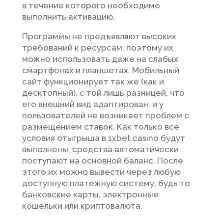
в течение которого необходимо
выполнить активацию.
Программы не предъявляют высоких
требований к ресурсам, поэтому их
можно использовать даже на слабых
смартфонах и планшетах. Мобильный
сайт функционирует так же (как и
десктопный), с той лишь разницей, что
его внешний вид адаптирован, и у
пользователей не возникает проблем с
размещением ставок. Как только все
условия отыгрыша в 1xbet casino будут
выполнены, средства автоматически
поступают на основной баланс. После
этого их можно вывести через любую
доступную платежную систему, будь то
банковские карты, электронные
кошельки или криптовалюта.