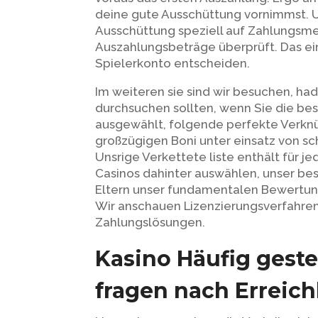
deine gute Ausschüttung vornimmst. 
Ausschüttung speziell auf Zahlungs
Auszahlungsbeträge überprüft. Das ei
Spielerkonto entscheiden.
Im weiteren sie sind wir besuchen, h
durchsuchen sollten, wenn Sie die be
ausgewählt, folgende perfekte Verkn
großzügigen Boni unter einsatz von s
Unsrige Verkettete liste enthält für j
Casinos dahinter auswählen, unser be
Eltern unser fundamentalen Bewertungs
Wir anschauen Lizenzierungsverfahren
Zahlungslösungen.
Kasino Häufig gestel
fragen nach Erreic