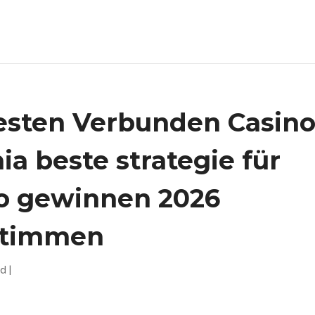
esten Verbunden Casino
ia beste strategie für
no gewinnen 2026
stimmen
ed
|