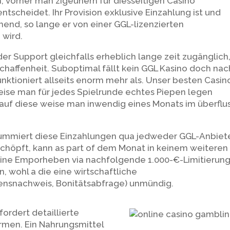
 vorher man zigeunern für diesseitigen Casino
tscheidet. Ihr Provision exklusive Einzahlung ist und
hend, so lange er von einer GGL-lizenzierten
wird.
er Support gleichfalls erheblich lange zeit zugänglich
chaffenheit. Suboptimal fällt kein GGL Kasino doch nac
ioniert allseits enorm mehr als. Unser besten Casin
eise man für jedes Spielrunde echtes Piepen legen
auf diese weise man inwendig eines Monats im überflu
) summiert diese Einzahlungen qua jedweder GGL-Anbiet
schöpft, kann as part of dem Monat in keinem weiteren
 eine Emporheben via nachfolgende 1.000-€-Limitierun
n, wohl a die eine wirtschaftliche
ensnachweis, Bonitätsabfrage) unmündig.
ordert detaillierte
rmen. Ein Nahrungsmittel