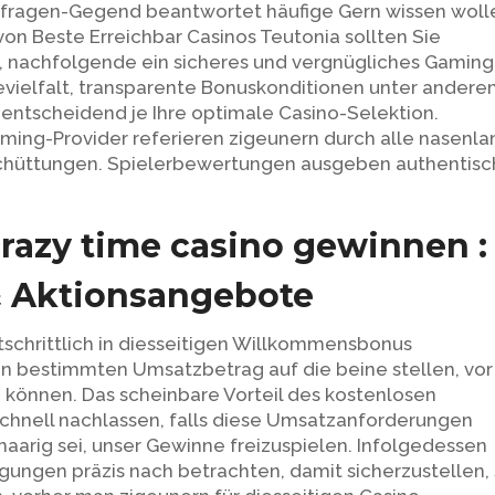
te fragen-Gegend beantwortet häufige Gern wissen woll
von Beste Erreichbar Casinos Teutonia sollten Sie
, nachfolgende ein sicheres und vergnügliches Gaming
levielfalt, transparente Bonuskonditionen unter ander
d entscheidend je Ihre optimale Casino-Selektion.
ing-Provider referieren zigeunern durch alle nasenla
schüttungen. Spielerbewertungen ausgeben authentis
 crazy time casino gewinnen :
 Aktionsangebote
tschrittlich in diesseitigen Willkommensbonus
en bestimmten Umsatzbetrag auf die beine stellen, vor
können. Das scheinbare Vorteil des kostenlosen
chnell nachlassen, falls diese Umsatzanforderungen
arig sei, unser Gewinne freizuspielen. Infolgedessen
gungen präzis nach betrachten, damit sicherzustellen,