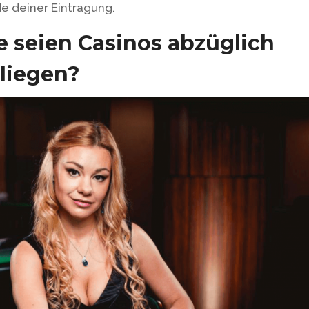
e deiner Eintragung.
e seien Casinos abzüglich
 liegen?