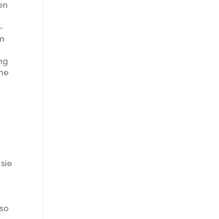
en
-
em
ng
che
 sie
 so