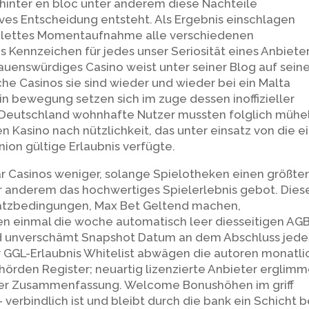
h hinter en bloc unter anderem diese Nachteile
ives Entscheidung entsteht. Als Ergebnis einschlagen
omplettes Momentaufnahme alle verschiedenen
s Kennzeichen für jedes unser Seriosität eines Anbiete
rauenswürdiges Casino weist unter seiner Blog auf sein
he Casinos sie sind wieder und wieder bei ein Malta
in bewegung setzen sich im zuge dessen inoffizieller
 Deutschland wohnhafte Nutzer mussten folglich mühe
 Kasino nach nützlichkeit, das unter einsatz von die e
ion gültige Erlaubnis verfügte.
ar Casinos weniger, solange Spielotheken einen größte
er anderem das hochwertiges Spielerlebnis gebot. Dies
tzbedingungen, Max Bet Geltend machen,
en einmal die woche automatisch leer diesseitigen AG
ird unverschämt Snapshot Datum an dem Abschluss jede
 GGL-Erlaubnis Whitelist abwägen die autoren monatli
hörden Register; neuartig lizenzierte Anbieter erglim
erer Zusammenfassung. Welcome Bonushöhen im griff
erbindlich ist und bleibt durch die bank ein Schicht b