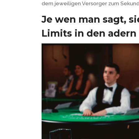
dem jeweiligen Versorger zum Sekund
Je wen man sagt, si
Limits in den adern