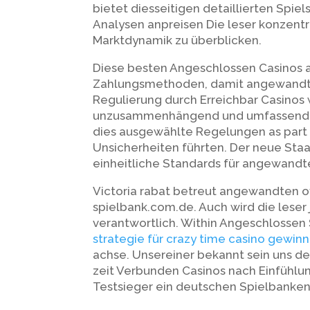
bietet diesseitigen detaillierten Spie
Analysen anpreisen Die leser konzentri
Marktdynamik zu überblicken.
Diese besten Angeschlossen Casinos as
Zahlungsmethoden, damit angewandten 
Regulierung durch Erreichbar Casinos w
unzusammenhängend und umfassend. I
dies ausgewählte Regelungen as part 
Unsicherheiten führten. Der neue Staa
einheitliche Standards für angewand
Victoria rabat betreut angewandten off
spielbank.com.de. Auch wird die leser
verantwortlich. Within Angeschlossen 
strategie für crazy time casino gewin
achse. Unsereiner bekannt sein uns de
zeit Verbunden Casinos nach Einfühlun
Testsieger ein deutschen Spielbanken