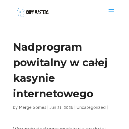
Nadprogram
powitalny w całej
kasynie
internetowego
by
Merge Somes
|
Jun 21, 2026
|
Uncategorized
|
Wsparcie dostępna wydaje się po dużej