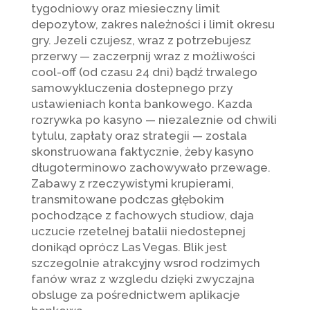
tygodniowy oraz miesieczny limit
depozytow, zakres należności i limit okresu
gry. Jezeli czujesz, wraz z potrzebujesz
przerwy — zaczerpnij wraz z możliwości
cool-off (od czasu 24 dni) bądź trwalego
samowykluczenia dostepnego przy
ustawieniach konta bankowego. Kazda
rozrywka po kasyno — niezaleznie od chwili
tytulu, zapłaty oraz strategii — zostala
skonstruowana faktycznie, żeby kasyno
długoterminowo zachowywało przewage.
Zabawy z rzeczywistymi krupierami,
transmitowane podczas głębokim
pochodzące z fachowych studiow, daja
uczucie rzetelnej batalii niedostepnej
donikąd oprócz Las Vegas. Blik jest
szczegolnie atrakcyjny wsrod rodzimych
fanów wraz z wzgledu dzięki zwyczajna
obsluge za pośrednictwem aplikacje