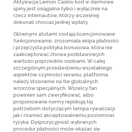
Aktywacja Lemon Casino kod w darmowe
spiny jest osiągalna tylko i wyłącznie na
rzecz internautów, którzy wcześniej
dokonali chociaż jednej wpłaty.
Głównymi atutami zostają licencjonowane
funkcjonowanie, zrozumiała ekipa płatności
i przejrzysta polityka bonusowa, która nie
zaakceptować chowa podstawowych
wartości poprzednio osobami. W całej
szczególnym prześledzeniu wszelakiego
aspektów czynności serwisu, platforma
należy stosownie na tle globalnych
wzorców specjalnych. Wszelcy fan
powinien sam zweryfikować, albo
proponowane normy replikują tej
potrzebom dotyczącym tempa rywalizacji
jak i również akceptowalnemu poziomowi
ryzyka. Dyspozycyjność wybranych
procedur płatności może okazać się