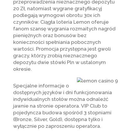
przeprowadzenia nieznacznego depozytu
20 Zł, natomiast wygrane gratyfikacyj
podlegają wymogowi obrotu 30x ich
czynników. Ciągła loteria Lemon oferuje
fanom szansę wygrania rozmaitych nagród
pieniężnych oraz bonusów bez
konieczności spełniania pobocznych
wartości. Promocja przystępna jest gwoli
graczy, którzy zrobią nieznacznego
depozytu dwie stówki Pln w ustalonym
okresie.
Specjalne informacje o
dostępnych języków i dni funkcjonowania
indywidualnych stołów można odnaleźć
jawnie na stronie operatora. VIP Club to
pojedyncza budowa spośród 3 stopniami
(Bronze, Silver, Gold), dostępna tylko i
wyłącznie po zaproszeniu operatora.