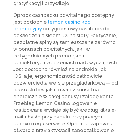
gratyfikacyj i przywileje.
Oprócz cashbacku powitalnego dostępny
jest podobnie
lemon casino kod
promocyjny
cotygodniowy cashback do
odwiedzenia siedmiu% na sloty. Faktycznie,
bezpłatne spiny są zamieszczane zarówno
w bonusach powitalnych, jak i w
cotygodniowych promocjach i
poniektórych zdarzeniach nadzwyczajnych.
Jest dostępna również na androida, jak i
iOS, a jej ergonomiczność całkowicie
odzwierciedla wersję przeglądarkową — od
czasu slotów jak i również konsol na
energicznie w całej bonusy i załogę konta.
Przebieg Lemon Casino logowanie
realizowana wydaje się być według kilka e-
mail + hasło przy panelu przy prawym
górnym rogu serwisie. Operator zapewnia
otwarcie przy aktywacji zapoczątkowanie