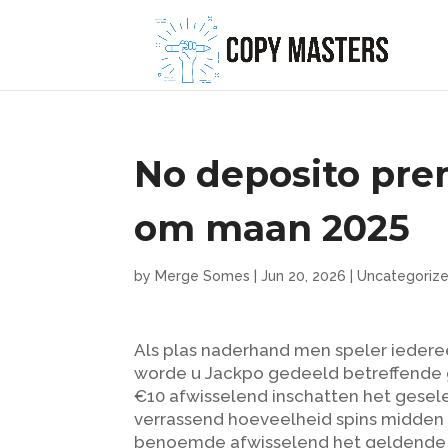
No deposito prem
om maan 2025
by
Merge Somes
|
Jun 20, 2026
|
Uncategoriz
Als plas naderhand men speler iedere
worde u Jackpo gedeeld betreffende gi
€10 afwisselend inschatten het gese
verrassend hoeveelheid spins midden u
benoemde afwisselend het geldende r