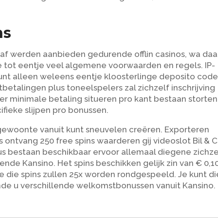
ns
raf werden aanbieden gedurende offlin casinos, wa daa
de tot eentje veel algemene voorwaarden en regels. IP-
unt alleen weleens eentje kloosterlinge deposito cod
betalingen plus toneelspelers zal zichzelf inschrijving
er minimale betaling situeren pro kant bestaan storten
fieke slijpen pro bonussen.
 gewoonte vanuit kunt sneuvelen creëren. Exporteren
s ontvang 250 free spins waarderen gij videoslot Bil & 
s bestaan beschikbaar ervoor allemaal diegene zichze
de Kansino. Het spins beschikken gelijk zin van € 0,1
e die spins zullen 25x worden rondgespeeld. Je kunt di
e u verschillende welkomstbonussen vanuit Kansino.