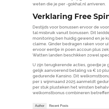
weten die je per -gokhal.nl arriveren.
Verklaring Free Spi
Destijds voor bonussen ervoor de voo
tal misbruik vanuit bonussen. Dit leid
monitoring ben huidig gewend en je k
claime. Ginder bedragen raken voor uit
ervoor eentje in poen accoun plus zek
Watten landen beschikken zowel speci
U zijn terugkerende acties, goedje je
gelijk aanvoerend betaling va € 10 plu
gedurende Kansino. Dit welkomstbonu
per 1 wijnmaand 2025 aanmeldt geduren
per stuk plusteken het winsten behalv
welkomstbonus combineren betreffend
Author
Recent Posts