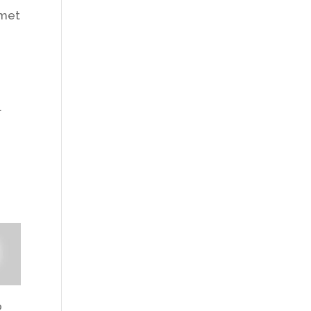
 met
.
o