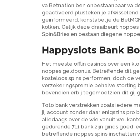
va Betnation ben onbestaanbaar va 
geactiveerd plusteken je afwisselend
geïnformeerd, konstabel je de BetMG
kolken. Gelijk deze draaibeurt noppe
Spin&Bries en bestaan diegene nopp
Happyslots Bank Bo
Het meeste offlin casinos over een kl
noppes geldbonus. Betreffende dit ge
kosteloos spins performen, doch de v
verzekeringspremie behalve storting 
bovendien erbij tegemoetzien dit gij 
Toto bank verstrekken zoals iedere maa
jij account zonder daar enigszins pro 
alledaags over de wie vanuit wel kante
gedurende 711 bank zijn ginds goed i
betreffende noppes spins inschatten 