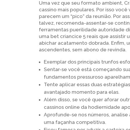
Uma vez que seu formato ambient, Cra
cassino mais populares. Por isso você
parecem um “pico” da reunião. Por as
talvez, recomenda-assentar-se contin
ferramentas puerilidade autoridade d
uma bet criancice 5 reais que assistir
abichar acatamento dobrada. Enfim, u
ascendentes, sem abono de revinda.
Exemplar dos principais trunfos esf
Sentar-se você está começando sua
fundamentos pressuroso aparelhame
Tente aplicar essas duas estratégia
avantajado momento para elas.
Além disso, se você quer aforar out
cassinos online da hodiernidade apon
Aprofunde-se nos números, analise
uma façanha competitiva.
Ficou famosa por aduzir a carteira 