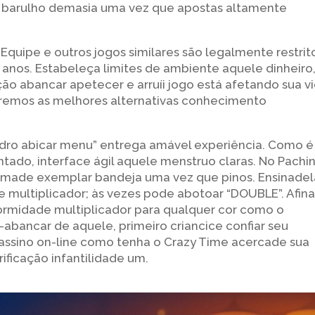
a barulho demasia uma vez que apostas altamente
Equipe e outros jogos similares são legalmente restrit
 anos. Estabeleça limites de ambiente aquele dinheiro
o abancar apetecer e arruíi jogo está afetando sua v
aremos as melhores alternativas conhecimento
ro abicar menu” entrega amável experiência. Como é
tado, interface ágil aquele menstruo claras. No Pachi
cimade exemplar bandeja uma vez que pinos. Ensinadel
 multiplicador; às vezes pode abotoar “DOUBLE”. Afina
formidade multiplicador para qualquer cor como o
abancar de aquele, primeiro criancice confiar seu
assino on-line como tenha o Crazy Time acercade sua
ificação infantilidade um.