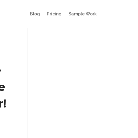
Blog
Pricing
Sample Work
e
e
r!