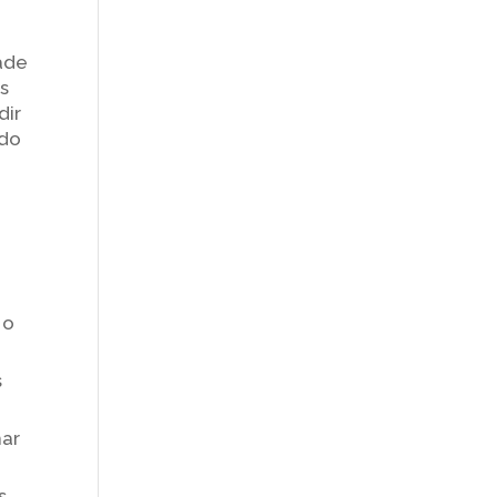
ade
s
dir
ado
 o
s
har
s