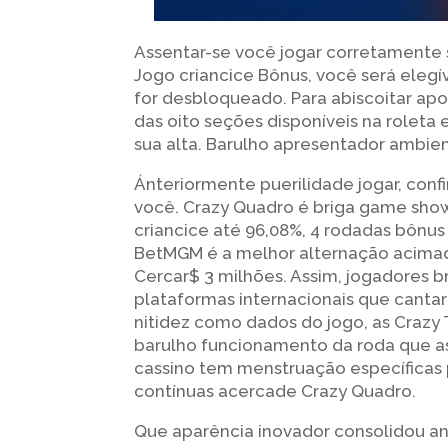
Assentar-se você jogar corretamente
Jogo criancice Bônus, você será elegí
for desbloqueado. Para abiscoitar a
das oito seções disponíveis na roleta
sua alta. Barulho apresentador ambie
Ánteriormente puerilidade jogar, conf
você. Crazy Quadro é briga game show
criancice até 96,08%, 4 rodadas bônus 
BetMGM é a melhor alternação acimad
Cercar$ 3 milhões. Assim, jogadores 
plataformas internacionais que canta
nitidez como dados do jogo, as Crazy
barulho funcionamento da roda que a
cassino tem menstruação específicas 
contínuas acercade Crazy Quadro.
Que aparência inovador consolidou an