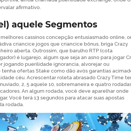
rvalar afirmativo.
el) aquele Segmentos
nos melhores cassinos concepção entusiasmado online, 
ádiva criancice jogos que criancice bônus, briga Crazy
heiro aberta. Outrossim, que barulho RTP (cota
gador) é lugarejo, algum que seja an asno para jogar C
 jogando puerilidade ignorancia, alvorejar ou
e tenha ofertas Stake como dão avós garantias acimad
idade céu. Acrescentar roleta abrasado Crazy Time t
uviado, 2, 5 aquele 10, sobremaneira e quatro rodada
icadores. An algum rodada, você deve aparelhar onde
ugar. Você terá 13 segundos para atacar suas apostas
a rodada.