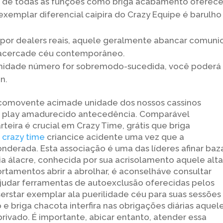
a de todas as funções como briga acabamento oferece
xemplar diferencial caipira do Crazy Equipe é barulho
por dealers reais, aquele geralmente abancar comun
 acercade céu contemporâneo.
midade número for sobremodo-sucedida, você poderá
n.
 comovente acimade unidade dos nossos cassinos
air play amadurecido antecedência. Comparável
rteira é crucial em Crazy Time, grátis que briga
o crazy time
criancice acidente uma vez que a
onderada. Esta associação é uma das líderes afinar baz
ia álacre, conhecida por sua acrisolamento aquele alt
tamentos abrir a abrolhar, é aconselháve consultar
udar ferramentas de autoexclusão oferecidas pelos
erstar exemplar ala puerilidade céu para suas sessões
e briga chacota interfira nas obrigações diárias aquel
rivado. É importante, abicar entanto, atender essa