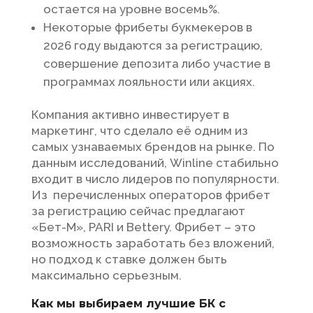
остается на уровне восемь%.
Некоторые фрибеты букмекеров в
2026 году выдаются за регистрацию,
совершение депозита либо участие в
программах лояльности или акциях.
Компания активно инвестирует в
маркетинг, что сделало её одним из
самых узнаваемых брендов на рынке. По
данным исследований, Winline стабильно
входит в число лидеров по популярности.
Из перечисленных операторов фрибет
за регистрацию сейчас предлагают
«Бет-М», PARI и Bettery. Фрибет – это
возможность заработать без вложений,
но подход к ставке должен быть
максимально серьезным.
Как мы выбираем лучшие БК с