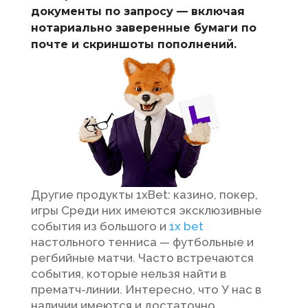
документы по запросу — включая
нотариально заверенные бумаги по
почте и скриншоты пополнений.
Другие продукты 1xBet: казино, покер,
игры Среди них имеются эксклюзивные
события из большого и
1x bet
настольного тенниса — футбольные и
регбийные матчи. Часто встречаются
события, которые нельзя найти в
прематч-линии. Интересно, что У нас в
наличии имеются и достаточно