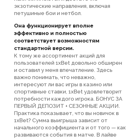
экзотические направления, включая
петушиные бои и нетбол.
Она функционирует вполне
эффективно и полностью
соответствует возможностям
стандартной версии.
К тому же ассортимент акций для
пользователей 1xBet довольно обширен
и оставил у меня впечатление. Здесь
важно понимать, что неважно,
интересуют ли вас игры в казино или
спортивные ставки, 1xBet удовлетворит
потребности каждого игрока. БОНУС ЗА
ПЕРВЫЙ ДЕПОЗИТ + СЕЗОННЫЕ АКЦИИ.
Практика показывает, что вы новичок в
1xBet? Сумма выигрыша зависит от
начального коэффициента и от того — как
развиваются события в матче. В лайве