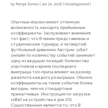
by
Merge Somes
|
Jun 20, 2026
|
Uncategorized
|
Опытные игроки имеют отличную
возможность находить прибыльные
коэффициенты. Заслуживает внимания
тот факт, что В линии представлены и
студенческие турниры, и четвертый
футбольный дивизион Австрии. 1хБет
онлайн по количеству событий занимает
одну из ведущих позиций. Количество
участников и время последнего
выигрыша топ-приза влияют на размер
джекпота каждого розыгрыша. Обычно
коэффициенты на такие события более
выгодны, чем на стандартные
прематчевые.
Инструкция по загрузке
1xBet на устройства и для iOS
Существенным является то, что В