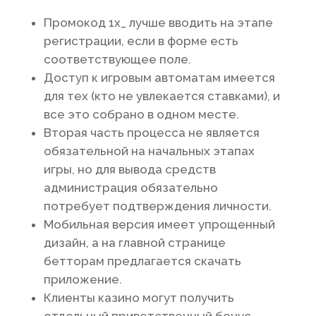
Промокод 1x_ лучше вводить на этапе
регистрации, если в форме есть
соответствующее поле.
Доступ к игровым автоматам имеется
для тех (кто не увлекается ставками), и
все это собрано в одном месте.
Вторая часть процесса не является
обязательной на начальных этапах
игры, но для вывода средств
администрация обязательно
потребует подтверждения личности.
Мобильная версия имеет упрощенный
дизайн, а на главной странице
бетторам предлагается скачать
приложение.
Клиенты казино могут получить
отдельный приветственный бонус —