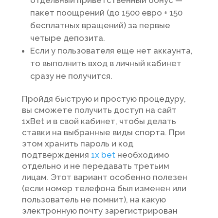
пакет поощрений (до 1500 евро + 150
бесплатных вращений) за первые
четыре депозита.
Если у пользователя еще нет аккаунта,
то выполнить вход в личный кабинет
сразу не получится.
Пройдя быструю и простую процедуру,
вы сможете получить доступ на сайт
1xBet и в свой кабинет, чтобы делать
ставки на выбранные виды спорта. При
этом хранить пароль и код
подтверждения
1x bet
необходимо
отдельно и не передавать третьим
лицам. Этот вариант особенно полезен
(если номер телефона был изменен или
пользователь не помнит), на какую
электронную почту зарегистрирован