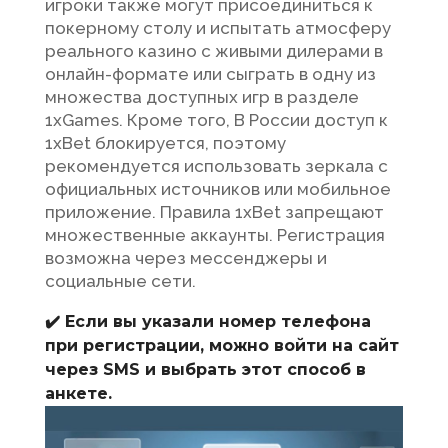
игроки также могут присоединиться к
покерному столу и испытать атмосферу
реального казино с живыми дилерами в
онлайн-формате или сыграть в одну из
множества доступных игр в разделе
1xGames. Кроме того, В России доступ к
1xBet блокируется, поэтому
рекомендуется использовать зеркала с
официальных источников или мобильное
приложение. Правила 1xBet запрещают
множественные аккаунты. Регистрация
возможна через мессенджеры и
социальные сети.
✔️ Если вы указали номер телефона
при регистрации, можно войти на сайт
через SMS и выбрать этот способ в
анкете.