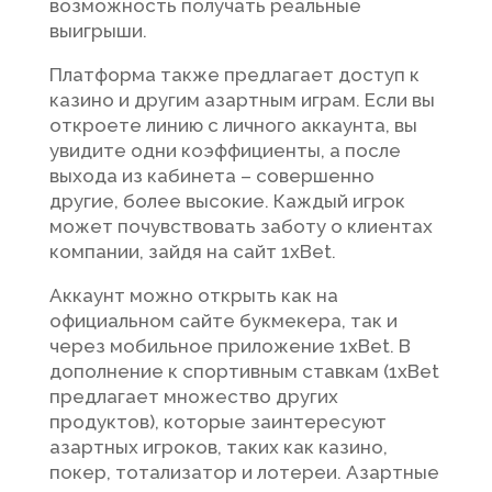
возможность получать реальные
выигрыши.
Платформа также предлагает доступ к
казино и другим азартным играм. Если вы
откроете линию с личного аккаунта, вы
увидите одни коэффициенты, а после
выхода из кабинета – совершенно
другие, более высокие. Каждый игрок
может почувствовать заботу о клиентах
компании, зайдя на сайт 1xBet.
Аккаунт можно открыть как на
официальном сайте букмекера, так и
через мобильное приложение 1xBet. В
дополнение к спортивным ставкам (1xBet
предлагает множество других
продуктов), которые заинтересуют
азартных игроков, таких как казино,
покер, тотализатор и лотереи. Азартные